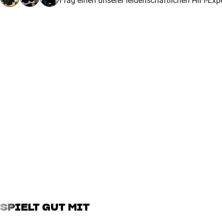
Frag einen unserer leidenschaftlichen HiFi-Exp
MASSE UND DESIGN
Farbe
Weiß
Gewicht (kg)
5
Gewicht der Verpackung (kg)
6
Maße (Verpackung)
33,2 x 46 x 45,5 cm (breite x h
SPIELT GUT MIT