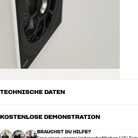
TECHNISCHE DATEN
KOSTENLOSE DEMONSTRATION
LEISTUNG
Tieftönergröße
12"
BRAUCHST DU HILFE?