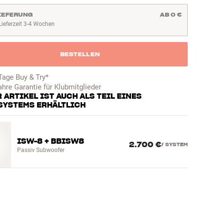
IEFERUNG
AB 0 €
Lieferzeit 3-4 Wochen
ieferzeit 3-4 Wochen
BESTELLEN
Tage Buy & Try*
ahre Garantie für Klubmitglieder
 ARTIKEL IST AUCH ALS TEIL EINES
SYSTEMS ERHÄLTLICH
ISW-8 + BBISW8
2.700 €
/
SYSTEM
Passiv Subwoofer