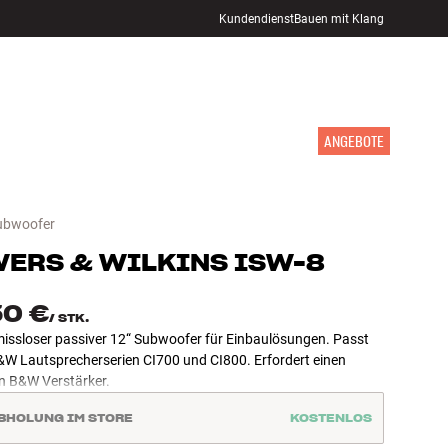
Kundendienst
Bauen mit Klang
STORE FINDEN
ANMELDEN
WARENKORB
INSPIRATION
MARKEN
NEUHEITEN
ANGEBOTE
ubwoofer
ERS & WILKINS
ISW-8
50 €
/
STK.
ssloser passiver 12“ Subwoofer für Einbaulösungen. Passt
&W Lautsprecherserien CI700 und CI800. Erfordert einen
n B&W Verstärker.
BHOLUNG IM STORE
KOSTENLOS