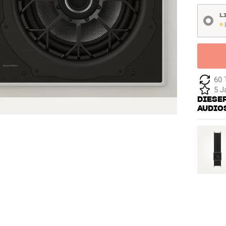
L
L
60 
5 J
DIESER
AUDIO