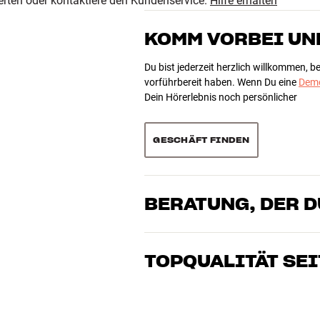
erten oder kontaktiere den Kundenservice.
Hilfe erhalten
KOMM VORBEI UN
Du bist jederzeit herzlich willkommen, 
öhe x tiefe)
vorführbereit haben. Wenn Du eine
Demo
Dein Hörerlebnis noch persönlicher
GESCHÄFT FINDEN
BERATUNG, DER 
Unsere Mitarbeiter sind echte Enthusia
Klang brennen – sei es für Musik oder H
TOPQUALITÄT SEI
gemeinsam die Lösung, die zu Deinen B
Alle Produkte von HiFi Klubben für Musi
lange Lebensdauer ausgelegt. Gut für D
BUCHE EINEN EXPERTEN