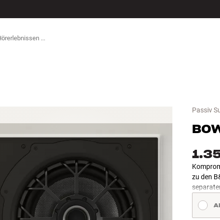
ZUBEHÖR
Passiv S
BOW
1.3
Kompromi
zu den B
separate
A