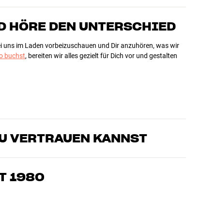
D HÖRE DEN UNTERSCHIED
bei uns im Laden vorbeizuschauen und Dir anzuhören, was wir
 buchst
, bereiten wir alles gezielt für Dich vor und gestalten
DU VERTRAUEN KANNST
sten, die unsere Produkte genau kennen und für großartigen
eimkino. Erzähle uns, wovon Du träumst, und wir finden
T 1980
edürfnissen und Deinem Budget passt
k, Heimkino und TV sind sorgfältig ausgewählt und auf eine
einen Geldbeutel und die Umwelt.