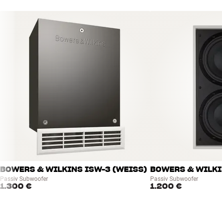
BOWERS & WILKINS ISW-3 (WEISS)
BOWERS & WILKIN
Passiv Subwoofer
Passiv Subwoofer
1.300 €
1.200 €