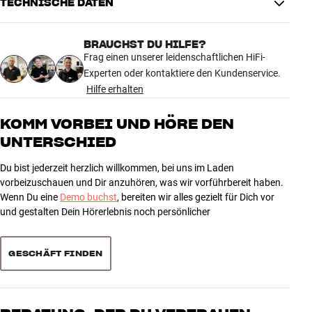
TECHNISCHE DATEN
BRAUCHST DU HILFE?
MASSE UND DESIGN
Frag einen unserer leidenschaftlichen HiFi-
Farbe
Weiß
Experten oder kontaktiere den Kundenservice.
Gewicht (kg)
9,7
Hilfe erhalten
Gewicht der Verpackung (kg)
10,7
68 x 10 x 98 cm (breite x höhe x
KOMM VORBEI UND HÖRE DEN
Maße (Verpackung)
tiefe)
UNTERSCHIED
ALLGEMEINE MERKMALE
Du bist jederzeit herzlich willkommen, bei uns im Laden
vorbeizuschauen und Dir anzuhören, was wir vorführbereit haben.
Backbox für die Einbaulautsprecher B&W CWM LCR7, CWM7-4S2
Wenn Du eine
Demo buchst
, bereiten wir alles gezielt für Dich vor
und CWM CINEMA 7
und gestalten Dein Hörerlebnis noch persönlicher
GESCHÄFT FINDEN