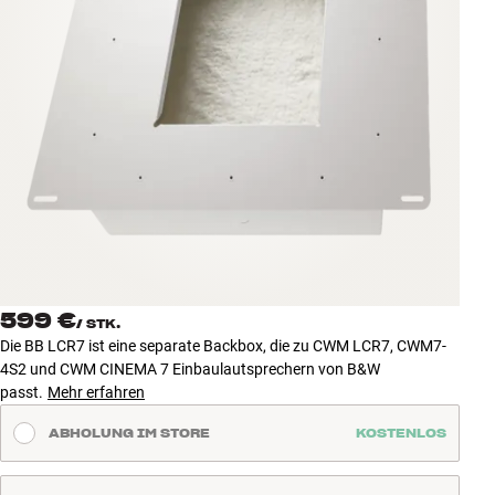
Zubehör
INSPIRATION
MARKEN
NEUHEITEN
ANGEBOTE
Store Finden
599 €
Kundendienst
/
STK.
Die BB LCR7 ist eine separate Backbox, die zu CWM LCR7, CWM7-
Anmelden
4S2 und CWM CINEMA 7 Einbaulautsprechern von B&W
Kundendienst
passt.
Mehr erfahren
Bauen mit Klang
ABHOLUNG IM STORE
KOSTENLOS