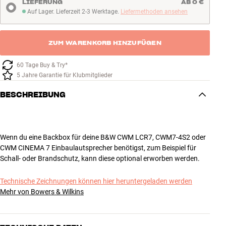
LIEFERUNG
AB 0 €
Auf Lager. Lieferzeit 2-3 Werktage.
Liefermethoden ansehen
Auf Lager. Lieferzeit 2-3 Werktage
ZUM WARENKORB HINZUFÜGEN
60 Tage Buy & Try*
5 Jahre Garantie für Klubmitglieder
BESCHREIBUNG
Wenn du eine Backbox für deine B&W CWM LCR7, CWM7-4S2 oder
CWM CINEMA 7 Einbaulautsprecher benötigst, zum Beispiel für
Schall- oder Brandschutz, kann diese optional erworben werden.
Technische Zeichnungen können hier heruntergeladen werden
Mehr von Bowers & Wilkins