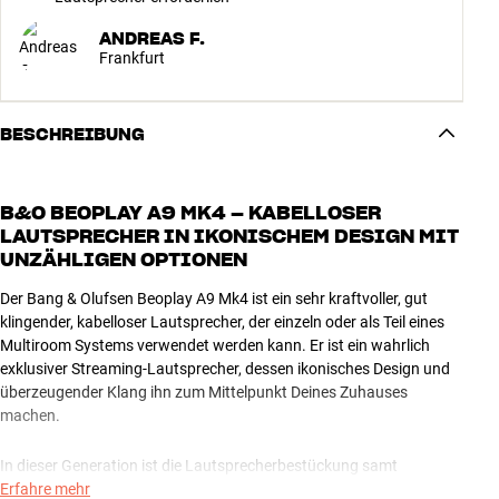
ANDREAS F.
Frankfurt
BESCHREIBUNG
B&O BEOPLAY A9 MK4 – KABELLOSER
LAUTSPRECHER IN IKONISCHEM DESIGN MIT
UNZÄHLIGEN OPTIONEN
Der Bang & Olufsen Beoplay A9 Mk4 ist ein sehr kraftvoller, gut
klingender, kabelloser Lautsprecher, der einzeln oder als Teil eines
Multiroom Systems verwendet werden kann. Er ist ein wahrlich
exklusiver Streaming-Lautsprecher, dessen ikonisches Design und
überzeugender Klang ihn zum Mittelpunkt Deines Zuhauses
machen.
In dieser Generation ist die Lautsprecherbestückung samt
eingebauter Verstärker kräftiger als je zuvor. Dazu ist eine
Erfahre mehr