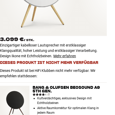
Zubehör
INSPIRATION
MARKEN
3.099 €
/
STK.
NEUHEITEN
Einzigartiger kabelloser Lautsprecher mit erstklassiger
Klangqualität, hoher Leistung und erstklassiger Verarbeitung.
ANGEBOTE
Design Ikone mit Echtholzbeinen.
Mehr erfahren
DIESES PRODUKT IST NICHT MEHR VERFÜGBAR
Store Finden
Dieses Produkt ist bei HiFi Klubben nicht mehr verfügbar. Wir
Kundendienst
empfehlen stattdessen:
Anmelden
Kundendienst
BANG & OLUFSEN BEOSOUND A9
5TH GEN.
Bauen mit Klang
8
Kultverdächtiges, exklusives Design mit
Echtholzbeinen
Aktive Raumkorrektur für optimalen Klang in
jedem Raum