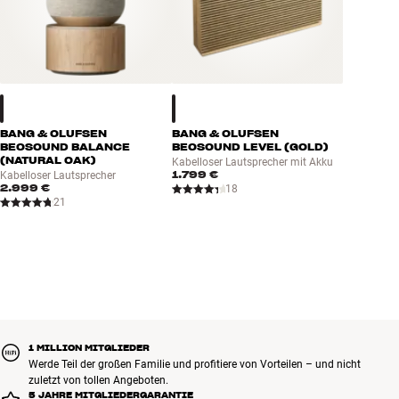
Automatische Online-Aktualisierung
Mitgeliefertes Zubehör: Front aus Stoff, Beine aus Echtholz
Abmessungen: Ø 70,1 x 21,3 cm (an der Wand)
Designer: Øivind Alexander Slaatto
BANG & OLUFSEN
BANG & OLUFSEN
BEOSOUND BALANCE
BEOSOUND LEVEL (GOLD)
(NATURAL OAK)
Kabelloser Lautsprecher mit Akku
1.799 €
Kabelloser Lautsprecher
2.999 €
18
21
1 MILLION MITGLIEDER
Werde Teil der großen Familie und profitiere von Vorteilen – und nicht
zuletzt von tollen Angeboten.
5 JAHRE MITGLIEDERGARANTIE