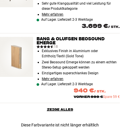
Sehr gute Klangqualität und viel Leistung für
diese Produktkategorie
Mehr erfahren
Auf Lager. Lieferzeit 2-3 Werktage
3.699 €
/
STK.
BANG & OLUFSEN BEOSOUND
EMERGE
18
Exklusives Finish in Aluminium oder
Echtholz/Textil (Gold Tone)
Zwei Beosound Emerge können zu einem echten
Stereo-Setup gekoppelt werden
Einzigartiges superschlankes Design
Mehr erfahren
Auf Lager. Lieferzeit 2-3 Werktage
940 €
/
STK.
VORHER
999 €
Spare
59 €
ZEIGE ALLES
Diese Farbvariante ist nicht länger erhältlich