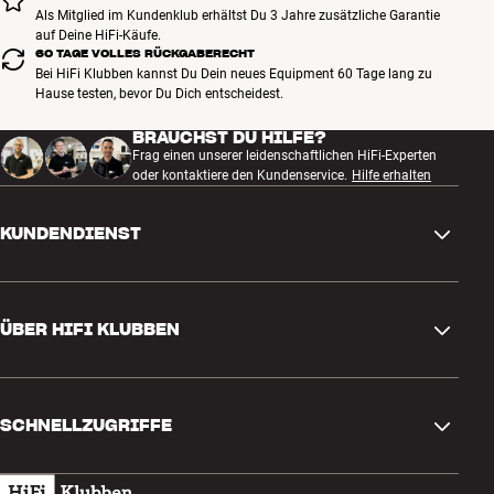
Als Mitglied im Kundenklub erhältst Du 3 Jahre zusätzliche Garantie
auf Deine HiFi-Käufe.
60 TAGE VOLLES RÜCKGABERECHT
Bei HiFi Klubben kannst Du Dein neues Equipment 60 Tage lang zu
Hause testen, bevor Du Dich entscheidest.
BRAUCHST DU HILFE?
Frag einen unserer leidenschaftlichen HiFi-Experten
oder kontaktiere den Kundenservice.
Hilfe erhalten
KUNDENDIENST
Kontakt
ÜBER HIFI KLUBBEN
Fragen und Antworten
Rückgabe und Reklamation
Store finden
Bestellung widerrufen
SCHNELLZUGRIFFE
Über uns
Lieferung
Kundenklub
Geschenkkarte