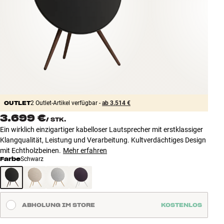
Zubehör
INSPIRATION
MARKEN
NEUHEITEN
OUTLET
2 Outlet-Artikel verfügbar -
ab 3.514 €
ANGEBOTE
3.699 €
/
STK.
Ein wirklich einzigartiger kabelloser Lautsprecher mit erstklassiger
Store Finden
Klangqualität, Leistung und Verarbeitung. Kultverdächtiges Design
Kundendienst
mit Echtholzbeinen.
Mehr erfahren
Anmelden
Farbe
Schwarz
Kundendienst
Bauen mit Klang
ABHOLUNG IM STORE
KOSTENLOS