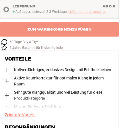
LIEFERUNG
AB 0 €
Auf Lager. Lieferzeit 2-3 Werktage.
Liefermethoden ansehen
Auf Lager. Lieferzeit 2-3 Werktage
ZUM WARENKORB HINZUFÜGEN
60 Tage Buy & Try*
5 Jahre Garantie für Klubmitglieder
VORTEILE
Kultverdächtiges, exklusives Design mit Echtholzbeinen
Aktive Raumkorrektur für optimalen Klang in jedem
Raum
Sehr gute Klangqualität und viel Leistung für diese
Produktkategorie
Mozart Software-Plattform
Zeige alle Vorteile
BESCHRÄNKUNGEN