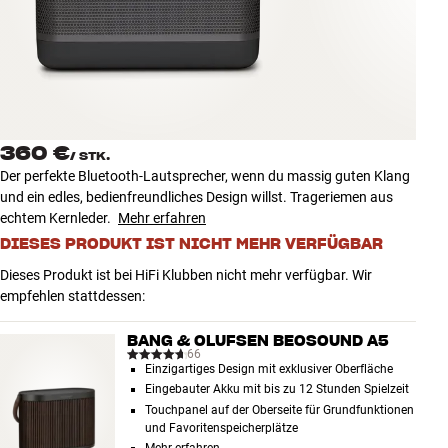
Zubehör
INSPIRATION
MARKEN
360 €
/
STK.
NEUHEITEN
Der perfekte Bluetooth-Lautsprecher, wenn du massig guten Klang
und ein edles, bedienfreundliches Design willst. Trageriemen aus
ANGEBOTE
echtem Kernleder.
Mehr erfahren
DIESES PRODUKT IST NICHT MEHR VERFÜGBAR
Store Finden
Dieses Produkt ist bei HiFi Klubben nicht mehr verfügbar. Wir
Kundendienst
empfehlen stattdessen:
Anmelden
Kundendienst
BANG & OLUFSEN BEOSOUND A5
Bauen mit Klang
66
Einzigartiges Design mit exklusiver Oberfläche
Eingebauter Akku mit bis zu 12 Stunden Spielzeit
Touchpanel auf der Oberseite für Grundfunktionen
und Favoritenspeicherplätze