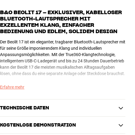
B&O BEOLIT 17 – EXKLUSIVER, KABELLOSER
BLUETOOTH-LAUTSPRECHER MIT
EXZELLENTEM KLANG, EINFACHER
BEDIENUNG UND EDLEM, SOLIDEM DESIGN
Der Beolit 17 ist ein eleganter, tragbarer Bluetooth-Lautsprecher mit
für seine Größe imponierendem Klang und individuellen
Anpassungsmöglichkeiten. Mit der True360-Klangtechnologie,
intelligentem USB-C-Ladegerät und bis zu 24 Stunden Dauerbetrieb
kann der Beolit 17 die meisten musikalischen Alltagsaufgaben
lösen, ohne dass du eine separate Anlage oder Steckdose brauchst.
Der Beolit 17 ist aus exklusiven Materialien gefertigt, die robust sind
Erfahre mehr
und gut aussehen. Das Gehäuse besteht aus eloxiertem Aluminium,
kombiniert mit robustem Polymer, damit ihm der raue Alltagsbetrieb
nichts anhaben kann. Der Tragegriff ist aus echtem Kernleder,
TECHNISCHE DATEN
damit du den Lautsprecher überallhin mitnehmen kannst.
KOSTENLOSE DEMONSTRATION
DEN GANZEN TAG MOBIL MUSIK HÖREN
VERBINDUNGEN
Der Beolit 17 kann mit dem eingebauten Akku bis zu 24 Stunden