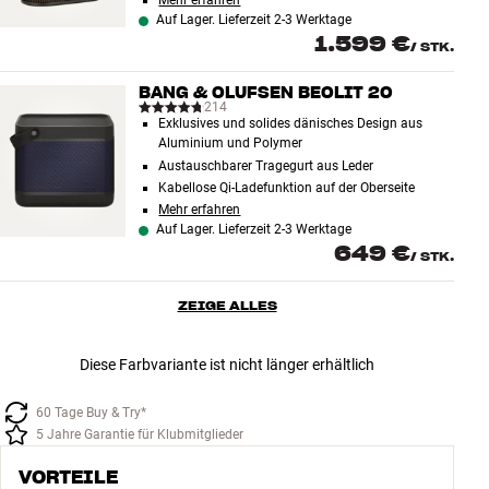
Mehr erfahren
Auf Lager. Lieferzeit 2-3 Werktage
1.599 €
/
STK.
BANG & OLUFSEN BEOLIT 20
214
Exklusives und solides dänisches Design aus
Aluminium und Polymer
Austauschbarer Tragegurt aus Leder
Kabellose Qi-Ladefunktion auf der Oberseite
Mehr erfahren
Auf Lager. Lieferzeit 2-3 Werktage
649 €
/
STK.
ZEIGE ALLES
Diese Farbvariante ist nicht länger erhältlich
60 Tage Buy & Try*
5 Jahre Garantie für Klubmitglieder
VORTEILE