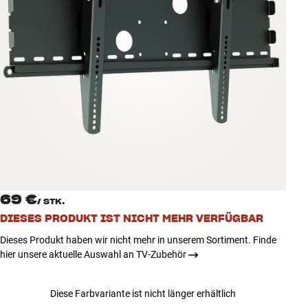
Zubehör
INSPIRATION
MARKEN
NEUHEITEN
ANGEBOTE
Store Finden
69 €
Kundendienst
/
STK.
Anmelden
DIESES PRODUKT IST NICHT MEHR VERFÜGBAR
Kundendienst
Dieses Produkt haben wir nicht mehr in unserem Sortiment. Finde
Bauen mit Klang
hier unsere aktuelle Auswahl an TV-Zubehör
Diese Farbvariante ist nicht länger erhältlich