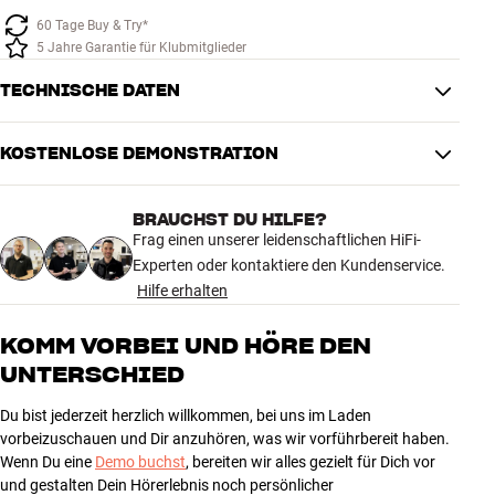
60 Tage Buy & Try*
5 Jahre Garantie für Klubmitglieder
TECHNISCHE DATEN
KOSTENLOSE DEMONSTRATION
LEISTUNG
Max. Gewicht
75 kg
BRAUCHST DU HILFE?
Integrierte Wasserwaage
Nein
Frag einen unserer leidenschaftlichen HiFi-
Vertikales Drehen
5 °
Experten oder kontaktiere den Kundenservice.
Eingebaute Engine zur
Nein
Hilfe erhalten
automatischen Anpassung
KOMM VORBEI UND HÖRE DEN
PRODUKTDATEN
UNTERSCHIED
Mindest. TV-Größe
40"
Max. TV-Größe
65"
Du bist jederzeit herzlich willkommen, bei uns im Laden
75x75, 100x100, 100x200,
vorbeizuschauen und Dir anzuhören, was wir vorführbereit haben.
200x100, 200x200, 300x300,
Wenn Du eine
Demo buchst
, bereiten wir alles gezielt für Dich vor
Passend VESA
200x400, 400x100 , 400x200,
und gestalten Dein Hörerlebnis noch persönlicher