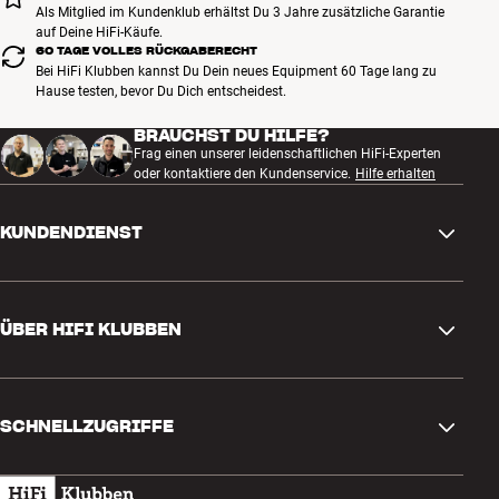
Als Mitglied im Kundenklub erhältst Du 3 Jahre zusätzliche Garantie
auf Deine HiFi-Käufe.
60 TAGE VOLLES RÜCKGABERECHT
Bei HiFi Klubben kannst Du Dein neues Equipment 60 Tage lang zu
Hause testen, bevor Du Dich entscheidest.
BRAUCHST DU HILFE?
Frag einen unserer leidenschaftlichen HiFi-Experten
oder kontaktiere den Kundenservice.
Hilfe erhalten
KUNDENDIENST
Kontakt
ÜBER HIFI KLUBBEN
Fragen und Antworten
Rückgabe und Reklamation
Store finden
Bestellung widerrufen
SCHNELLZUGRIFFE
Über uns
Lieferung
Kundenklub
Geschenkkarte