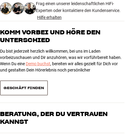
VERBINDUNGEN
Frag einen unserer leidenschaftlichen HiFi-
Stecker
HDMI
Experten oder kontaktiere den Kundenservice.
Hilfe erhalten
PRODUKTDATEN
KOMM VORBEI UND HÖRE DEN
Kabellänge (m)
2
UNTERSCHIED
MASSE UND DESIGN
Du bist jederzeit herzlich willkommen, bei uns im Laden
Farbe
Schwarz
vorbeizuschauen und Dir anzuhören, was wir vorführbereit haben.
Modell / Variante
2 Meter
Wenn Du eine
Demo buchst
, bereiten wir alles gezielt für Dich vor
Gewicht (kg)
0,12
und gestalten Dein Hörerlebnis noch persönlicher
Gewicht der Verpackung (kg)
0,17
11 x 4 x 19 cm (breite x höhe x
Maße (Verpackung)
GESCHÄFT FINDEN
tiefe)
ALLGEMEINE MERKMALE
Anschluss: Vergoldete Stecker
BERATUNG, DER DU VERTRAUEN
Typ: HDMI-Kabel
KANNST
Farbe: Schwarz
Unsere Mitarbeiter sind echte Enthusiasten, die unsere Produkte
Kabellänge: 1 oder 2 Meter