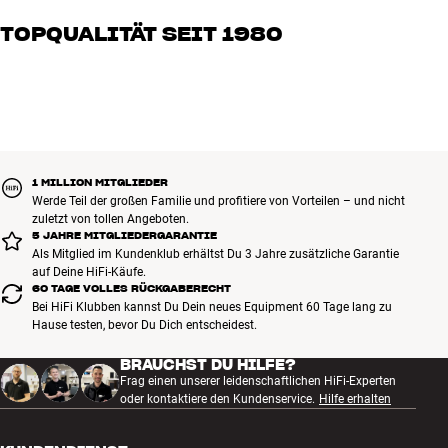
genau kennen und für großartigen Klang brennen – sei es für Musik
Zertifiziert von HDMI.org
TOPQUALITÄT SEIT 1980
oder Heimkino. Erzähle uns, wovon Du träumst, und wir finden
HDR
gemeinsam die Lösung, die zu Deinen Bedürfnissen und Deinem
ACR
Alle Produkte von HiFi Klubben für Musik, Heimkino und TV sind
Budget passt
2160p
sorgfältig ausgewählt und auf eine lange Lebensdauer ausgelegt.
4320p (7680 x 4320)
Gut für Deinen Geldbeutel und die Umwelt.
8K
BUCHE EINEN EXPERTEN
Hochgeschwindigkeits-zertifiziert
Unterstützt Ethernet und Audio Return Channel
1 MILLION MITGLIEDER
Werde Teil der großen Familie und profitiere von Vorteilen – und nicht
zuletzt von tollen Angeboten.
5 JAHRE MITGLIEDERGARANTIE
Als Mitglied im Kundenklub erhältst Du 3 Jahre zusätzliche Garantie
auf Deine HiFi-Käufe.
60 TAGE VOLLES RÜCKGABERECHT
Bei HiFi Klubben kannst Du Dein neues Equipment 60 Tage lang zu
Hause testen, bevor Du Dich entscheidest.
BRAUCHST DU HILFE?
Frag einen unserer leidenschaftlichen HiFi-Experten
oder kontaktiere den Kundenservice.
Hilfe erhalten