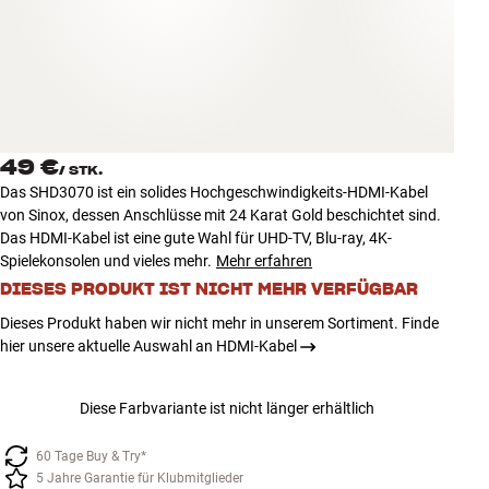
Zubehör
INSPIRATION
MARKEN
49 €
/
STK.
NEUHEITEN
Das SHD3070 ist ein solides Hochgeschwindigkeits-HDMI-Kabel
von Sinox, dessen Anschlüsse mit 24 Karat Gold beschichtet sind.
ANGEBOTE
Das HDMI-Kabel ist eine gute Wahl für UHD-TV, Blu-ray, 4K-
Spielekonsolen und vieles mehr.
Mehr erfahren
DIESES PRODUKT IST NICHT MEHR VERFÜGBAR
Store Finden
Kundendienst
Dieses Produkt haben wir nicht mehr in unserem Sortiment. Finde
Anmelden
hier unsere aktuelle Auswahl an HDMI-Kabel
Kundendienst
Bauen mit Klang
Diese Farbvariante ist nicht länger erhältlich
60 Tage Buy & Try*
5 Jahre Garantie für Klubmitglieder