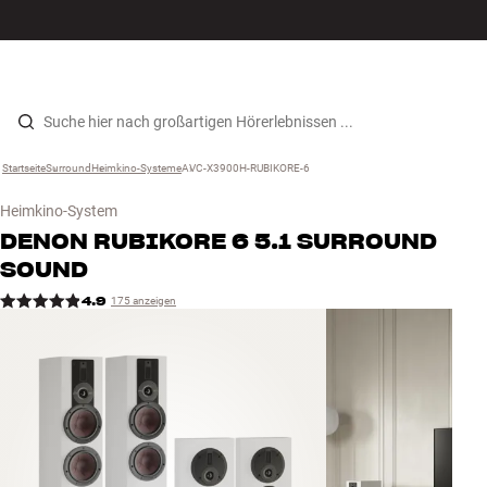
Hi-Fi
MENÜ
STORE FINDEN
ANMELDEN
WARENKORB
Lautsprecher
Zum Inhalt wechseln
Startseite
Surround
›
Heimkino-Systeme
›
AVC-X3900H-RUBIKORE-6
›
Plattenspieler
Heimkino-System
Kopfhörer
DENON
RUBIKORE 6 5.1 SURROUND
SOUND
Surround
4.9
175 anzeigen
TV
Systeme
Kabel