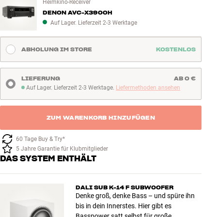
Heimkino-Receiver
DENON AVC-X3900H
Auf Lager. Lieferzeit 2-3 Werktage
ABHOLUNG IM STORE
KOSTENLOS
LIEFERUNG
AB 0 €
Auf Lager. Lieferzeit 2-3 Werktage.
Liefermethoden ansehen
Auf Lager. Lieferzeit 2-3 Werktage
ZUM WARENKORB HINZUFÜGEN
60 Tage Buy & Try*
5 Jahre Garantie für Klubmitglieder
DAS SYSTEM ENTHÄLT
DALI SUB K-14 F SUBWOOFER
Denke groß, denke Bass – und spüre ihn
bis in dein Innerstes. Hier gibt es
Basspower satt selbst für große