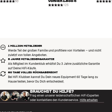
VORHER
1.600 €
90
125
1 MILLION MITGLIEDER
Werde Teil der großen Familie und profitiere von Vorteilen – und nicht
zuletzt von tollen Angeboten.
5 JAHRE MITGLIEDERGARANTIE
Als Mitglied im Kundenklub erhältst Du 3 Jahre zusätzliche Garantie
auf Deine HiFi-Käufe.
60 TAGE VOLLES RÜCKGABERECHT
Bei HiFi Klubben kannst Du Dein neues Equipment 60 Tage lang zu
Hause testen, bevor Du Dich entscheidest.
BRAUCHST DU HILFE?
Frag einen unserer leidenschaftlichen HiFi-Experten
oder kontaktiere den Kundenservice.
Hilfe erhalten