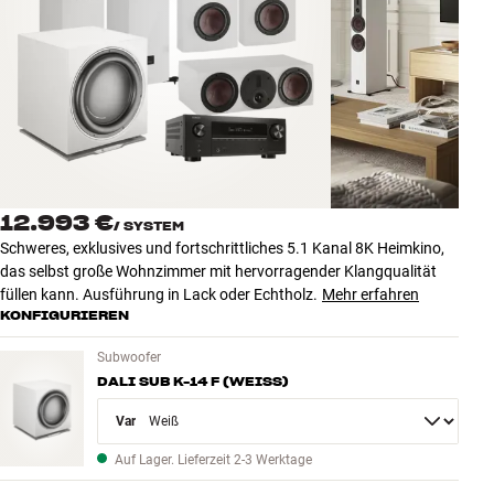
Zubehör
INSPIRATION
MARKEN
NEUHEITEN
12.993 €
/
SYSTEM
ANGEBOTE
Schweres, exklusives und fortschrittliches 5.1 Kanal 8K Heimkino,
das selbst große Wohnzimmer mit hervorragender Klangqualität
füllen kann. Ausführung in Lack oder Echtholz.
Mehr erfahren
Store Finden
KONFIGURIEREN
Kundendienst
Anmelden
Subwoofer
Kundendienst
DALI SUB K-14 F (WEISS)
Bauen mit Klang
Variant
Auf Lager. Lieferzeit 2-3 Werktage