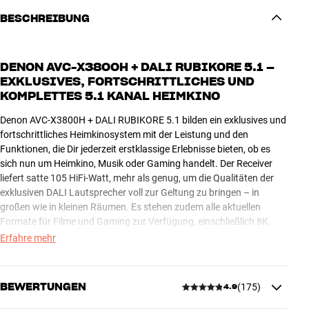
BESCHREIBUNG
DENON AVC-X3800H + DALI RUBIKORE 5.1 –
EXKLUSIVES, FORTSCHRITTLICHES UND
KOMPLETTES 5.1 KANAL HEIMKINO
Denon AVC-X3800H + DALI RUBIKORE 5.1 bilden ein exklusives und
fortschrittliches Heimkinosystem mit der Leistung und den
Funktionen, die Dir jederzeit erstklassige Erlebnisse bieten, ob es
sich nun um Heimkino, Musik oder Gaming handelt. Der Receiver
liefert satte 105 HiFi-Watt, mehr als genug, um die Qualitäten der
exklusiven DALI Lautsprecher voll zur Geltung zu bringen – in
großen wie in kleinen Räumen. Es stehen zudem alle aktuellen
Formate für Filme und Gaming zur Verfügung, einschließlich 8K.
Erfahre mehr
Mit satten neun Verstärkerkanälen und der Möglichkeit, zwei
Subwoofer anzuschließen, bist Du bereit, das 5.1 Kanal System in
ein echtes Dolby Atmos Heimkino mit Höhenlautsprechern zu
BEWERTUNGEN
(
175
)
4.9
verwandeln, falls Du das später vorhast. Du kannst die zusätzlichen