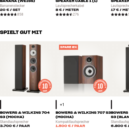
BANANA (WEISS)
SPEAKER CABLE 1 (1)
SPEAKER
Bananenstecker
Lautsprecherkabel
Lautsprech
20 €
/ SET
8 €
/ METER
17 €
/ ME
858
276
SPIELT GUT MIT
SPARE 6%
BOWERS & WILKINS 704
BOWERS & WILKINS 707 S3
BOWERS 
S3 (MOCHA)
(MOCHA)
S3 (GLA
Standlautsprecher
Kompaktlautsprecher
Standlauts
3.700 €
/ PAAR
1.500 €
/ PAAR
6.800 €