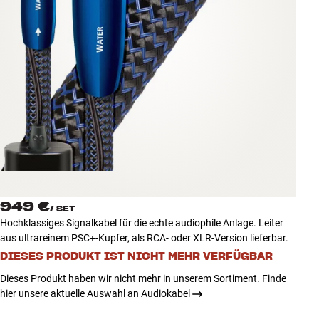
Zubehör
INSPIRATION
MARKEN
NEUHEITEN
ANGEBOTE
Store Finden
949 €
Kundendienst
/
SET
Hochklassiges Signalkabel für die echte audiophile Anlage. Leiter
Anmelden
aus ultrareinem PSC+-Kupfer, als RCA- oder XLR-Version lieferbar.
Kundendienst
Bauen mit Klang
DIESES PRODUKT IST NICHT MEHR VERFÜGBAR
Dieses Produkt haben wir nicht mehr in unserem Sortiment. Finde
hier unsere aktuelle Auswahl an Audiokabel