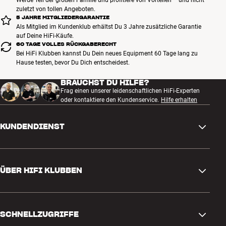
Werde Teil der großen Familie und profitiere von Vorteilen – und nicht
zuletzt von tollen Angeboten.
5 JAHRE MITGLIEDERGARANTIE
Als Mitglied im Kundenklub erhältst Du 3 Jahre zusätzliche Garantie
auf Deine HiFi-Käufe.
60 TAGE VOLLES RÜCKGABERECHT
Bei HiFi Klubben kannst Du Dein neues Equipment 60 Tage lang zu
Hause testen, bevor Du Dich entscheidest.
BRAUCHST DU HILFE?
Frag einen unserer leidenschaftlichen HiFi-Experten
oder kontaktiere den Kundenservice.
Hilfe erhalten
KUNDENDIENST
Kontakt
ÜBER HIFI KLUBBEN
Fragen und Antworten
Rückgabe und Reklamation
Store finden
Bestellung widerrufen
SCHNELLZUGRIFFE
Über uns