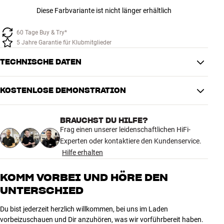
Diese Farbvariante ist nicht länger erhältlich
60 Tage Buy & Try*
5 Jahre Garantie für Klubmitglieder
TECHNISCHE DATEN
KOSTENLOSE DEMONSTRATION
VERBINDUNGEN
Stecker
XLR
BRAUCHST DU HILFE?
Frag einen unserer leidenschaftlichen HiFi-
PRODUKTDATEN
Experten oder kontaktiere den Kundenservice.
Noise-Dissipation System
Ja
Hilfe erhalten
Dielectric-Bias System
Ja
Kabellänge (m)
2
KOMM VORBEI UND HÖRE DEN
UNTERSCHIED
MASSE UND DESIGN
Du bist jederzeit herzlich willkommen, bei uns im Laden
Farbe
Blau
vorbeizuschauen und Dir anzuhören, was wir vorführbereit haben.
Modell / Variante
2 meter