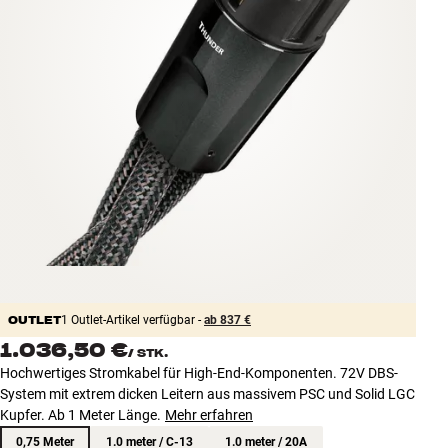
Zubehör
INSPIRATION
MARKEN
NEUHEITEN
ANGEBOTE
Store Finden
Kundendienst
Anmelden
OUTLET
1 Outlet-Artikel verfügbar -
ab 837 €
Kundendienst
1.036,50 €
/
STK.
Bauen mit Klang
Hochwertiges Stromkabel für High-End-Komponenten. 72V DBS-
System mit extrem dicken Leitern aus massivem PSC und Solid LGC
Kupfer. Ab 1 Meter Länge.
Mehr erfahren
0,75 Meter
1.0 meter / C-13
1.0 meter / 20A