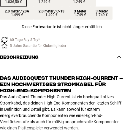
1.036,50 €
1.249 €
1.249 €
2.0 meter / 20A
2.0 meter / C-13
3 Meter
3 Meter
1.499 €
1.499 €
1.749 €
1.749 €
Diese Farbvariante ist nicht länger erhältlich
60 Tage Buy & Try*
5 Jahre Garantie für Klubmitglieder
BESCHREIBUNG
DAS AUDIOQUEST THUNDER HIGH-CURRENT –
EIN HOCHWERTIGES STROMKABEL FÜR
HIGH-END-KOMPONENTEN
Das AudioQuest Thunder High-Current ist ein hochqualitatives
Stromkabel, das deinen High-End-Komponenten den letzten Schliff
in Definition und Detail gibt. Es kann sowohl für extrem
energieverbrauchende Komponenten wie eine High-End-
Verstärkerstufe als auch für mäßig anspruchsvolle Komponenten
wie einen Plattenspieler verwendet werden.