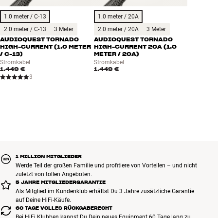
Kühlschränke und andere Geräte, die in deiner Wohnung oder
1.0 meter / C-13
1.0 meter / 20A
außerhalb deiner Wohnung an das Stromnetz angeschlossen sind.
Gute Netzkabel sind hier der Startpunkt der Optimierung. Versuche
2.0 meter / C-13
3 Meter
2.0 meter / 20A
3 Meter
es – du läufst höchstens Gefahr, positiv überrascht zu werden!
AUDIOQUEST TORNADO
AUDIOQUEST TORNADO
HIGH-CURRENT (1.0 METER
HIGH-CURRENT 20A (1.0
/ C-13)
METER / 20A)
HINWEIS: HiFi Klubben kann das gesamte Sortiment von
Stromkabel
Stromkabel
1.449 €
1.449 €
AudioQuest liefern. Setz dich mit deinem Händler in Kontakt, wenn
3
du an einem Spezialprodukt interessiert bist, das du nicht auf
unserer Webseite findest, und wir bestellen es für dich.
Mehr von AudioQuest
1 MILLION MITGLIEDER
Werde Teil der großen Familie und profitiere von Vorteilen – und nicht
zuletzt von tollen Angeboten.
5 JAHRE MITGLIEDERGARANTIE
Als Mitglied im Kundenklub erhältst Du 3 Jahre zusätzliche Garantie
auf Deine HiFi-Käufe.
60 TAGE VOLLES RÜCKGABERECHT
Bei HiFi Klubben kannst Du Dein neues Equipment 60 Tage lang zu