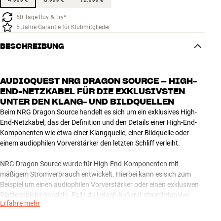
60 Tage Buy & Try*
5 Jahre Garantie für Klubmitglieder
BESCHREIBUNG
AUDIOQUEST NRG DRAGON SOURCE – HIGH-
END-NETZKABEL FÜR DIE EXKLUSIVSTEN
UNTER DEN KLANG- UND BILDQUELLEN
Beim NRG Dragon Source handelt es sich um ein exklusives High-
End-Netzkabel, das der Definition und den Details einer High-End-
Komponenten wie etwa einer Klangquelle, einer Bildquelle oder
einem audiophilen Vorverstärker den letzten Schliff verleiht.
NRG Dragon Source wurde für High-End-Komponenten mit
mäßigem Stromverbrauch entwickelt. Hierbei kann es sich zum
Beispiel um einen audiophilen Vorverstärker oder einen exklusiven
Plattenspieler handeln. Falls du jedoch äußerst stromintensive
Erfahre mehr
Komponenten wie eine High-End-Verstärkerstufe oder einen
Niagara-Spannungsfilter speisen möchtest, über den das gesamte