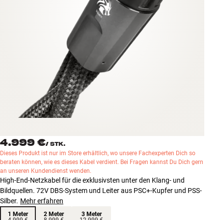
Zubehör
INSPIRATION
MARKEN
NEUHEITEN
ANGEBOTE
Store Finden
4.999 €
Kundendienst
/
STK.
Dieses Produkt ist nur im Store erhältlich, wo unsere Fachexperten Dich so
Anmelden
beraten können, wie es dieses Kabel verdient. Bei Fragen kannst Du Dich gern
Kundendienst
an unseren Kundendienst wenden.
Bauen mit Klang
High-End-Netzkabel für die exklusivsten unter den Klang- und
Bildquellen. 72V DBS-System und Leiter aus PSC+-Kupfer und PSS-
Silber.
Mehr erfahren
1 Meter
2 Meter
3 Meter
4.999 €
8.999 €
12.999 €