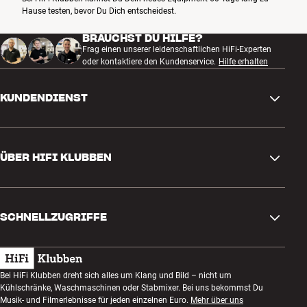
Hause testen, bevor Du Dich entscheidest.
BRAUCHST DU HILFE?
Frag einen unserer leidenschaftlichen HiFi-Experten
oder kontaktiere den Kundenservice.
Hilfe erhalten
KUNDENDIENST
Kontakt
ÜBER HIFI KLUBBEN
Fragen und Antworten
Rückgabe und Reklamation
Store finden
Bestellung widerrufen
SCHNELLZUGRIFFE
Über uns
Lieferung
Kundenklub
Geschenkkarte
AGB
Abend zum Zuhören
Bei HiFi Klubben dreht sich alles um Klang und Bild – nicht um
Bauen mit Klang
Kühlschränke, Waschmaschinen oder Stabmixer. Bei uns bekommst Du
Datenschutzerklärung
Wettbewerbe
Musik- und Filmerlebnisse für jeden einzelnen Euro.
Mehr über uns