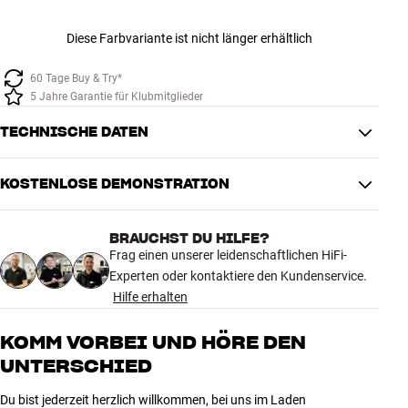
Diese Farbvariante ist nicht länger erhältlich
60 Tage Buy & Try*
5 Jahre Garantie für Klubmitglieder
TECHNISCHE DATEN
KOSTENLOSE DEMONSTRATION
VERBINDUNGEN
Stecker
XLR
BRAUCHST DU HILFE?
Frag einen unserer leidenschaftlichen HiFi-
PRODUKTDATEN
Experten oder kontaktiere den Kundenservice.
Noise-Dissipation System
Ja
Hilfe erhalten
Dielectric-Bias System
Ja
Kabellänge (m)
0,5
KOMM VORBEI UND HÖRE DEN
UNTERSCHIED
MASSE UND DESIGN
Du bist jederzeit herzlich willkommen, bei uns im Laden
Farbe
Grün