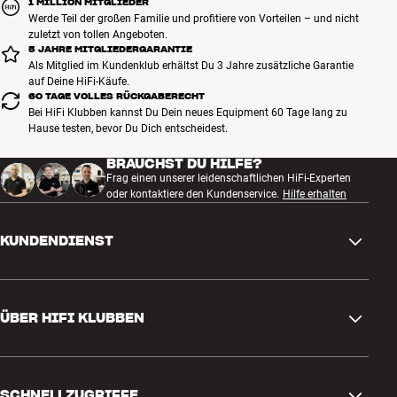
1 MILLION MITGLIEDER
Werde Teil der großen Familie und profitiere von Vorteilen – und nicht
zuletzt von tollen Angeboten.
5 JAHRE MITGLIEDERGARANTIE
Als Mitglied im Kundenklub erhältst Du 3 Jahre zusätzliche Garantie
auf Deine HiFi-Käufe.
60 TAGE VOLLES RÜCKGABERECHT
Bei HiFi Klubben kannst Du Dein neues Equipment 60 Tage lang zu
Hause testen, bevor Du Dich entscheidest.
BRAUCHST DU HILFE?
Frag einen unserer leidenschaftlichen HiFi-Experten
oder kontaktiere den Kundenservice.
Hilfe erhalten
KUNDENDIENST
Kontakt
ÜBER HIFI KLUBBEN
Fragen und Antworten
Rückgabe und Reklamation
Store finden
Bestellung widerrufen
SCHNELLZUGRIFFE