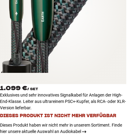
Zubehör
INSPIRATION
MARKEN
NEUHEITEN
ANGEBOTE
Store Finden
1.099 €
Kundendienst
/
SET
Exklusives und sehr innovatives Signalkabel für Anlagen der High-
Anmelden
End-Klasse. Leiter aus ultrareinem PSC+-Kupfer, als RCA- oder XLR-
Kundendienst
Version lieferbar.
Bauen mit Klang
DIESES PRODUKT IST NICHT MEHR VERFÜGBAR
Dieses Produkt haben wir nicht mehr in unserem Sortiment. Finde
hier unsere aktuelle Auswahl an Audiokabel