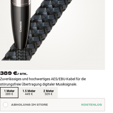
Zubehör
INSPIRATION
MARKEN
NEUHEITEN
ANGEBOTE
Store Finden
389 €
Kundendienst
/
STK.
Zuverlässiges und hochwertiges AES/EBU-Kabel für die
Anmelden
störungsfreie Übertragung digitaler Musiksignale.
Kundendienst
Bauen mit Klang
1 Meter
1.5 Meter
2 Meter
389 €
449 €
509 €
ABHOLUNG IM STORE
KOSTENLOS