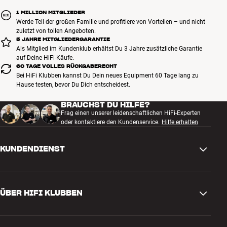
1 MILLION MITGLIEDER
Werde Teil der großen Familie und profitiere von Vorteilen – und nicht
zuletzt von tollen Angeboten.
5 JAHRE MITGLIEDERGARANTIE
Als Mitglied im Kundenklub erhältst Du 3 Jahre zusätzliche Garantie
auf Deine HiFi-Käufe.
60 TAGE VOLLES RÜCKGABERECHT
Bei HiFi Klubben kannst Du Dein neues Equipment 60 Tage lang zu
Hause testen, bevor Du Dich entscheidest.
BRAUCHST DU HILFE?
Frag einen unserer leidenschaftlichen HiFi-Experten
oder kontaktiere den Kundenservice.
Hilfe erhalten
KUNDENDIENST
Kontakt
ÜBER HIFI KLUBBEN
Fragen und Antworten
Rückgabe und Reklamation
Store finden