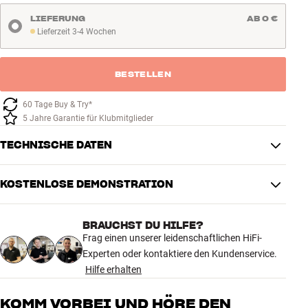
LIEFERUNG
AB 0 €
Lieferzeit 3-4 Wochen
Lieferzeit 3-4 Wochen
BESTELLEN
60 Tage Buy & Try*
5 Jahre Garantie für Klubmitglieder
TECHNISCHE DATEN
KOSTENLOSE DEMONSTRATION
VERBINDUNGEN
Stecker
XLR
BRAUCHST DU HILFE?
Frag einen unserer leidenschaftlichen HiFi-
PRODUKTDATEN
Experten oder kontaktiere den Kundenservice.
Noise-Dissipation System
Ja
Hilfe erhalten
Kabellänge (m)
1
KOMM VORBEI UND HÖRE DEN