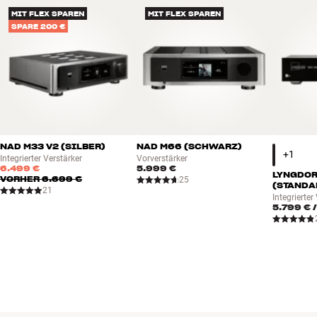
Typ : AES/EBU-Digitalkabel
MIT FLEX SPAREN
MIT FLEX SPAREN
BUCHE EINEN EXPERTEN
SPARE 200 €
NAD M33 V2 (SILBER)
NAD M66 (SCHWARZ)
Integrierter Verstärker
Vorverstärker
6.499 €
5.999 €
LYNGDOR
VORHER
6.699 €
25
(STANDA
21
Integrierter
5.799 €
/