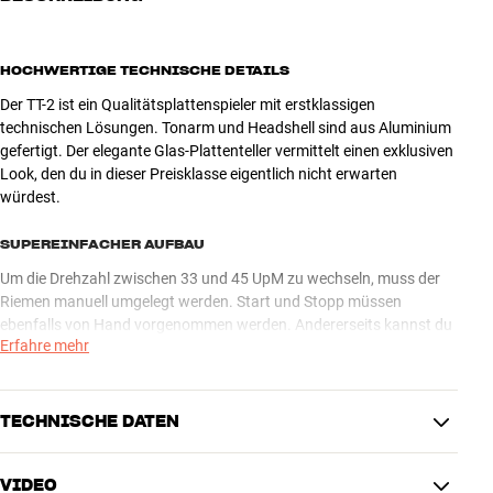
HOCHWERTIGE TECHNISCHE DETAILS
Der TT-2 ist ein Qualitätsplattenspieler mit erstklassigen
technischen Lösungen. Tonarm und Headshell sind aus Aluminium
gefertigt. Der elegante Glas-Plattenteller vermittelt einen exklusiven
Look, den du in dieser Preisklasse eigentlich nicht erwarten
würdest.
SUPEREINFACHER AUFBAU
Um die Drehzahl zwischen 33 und 45 UpM zu wechseln, muss der
Riemen manuell umgelegt werden. Start und Stopp müssen
ebenfalls von Hand vorgenommen werden. Andererseits kannst du
Erfahre mehr
dich freuen, dass das eingesparte Geld für die Automatik gut in
Klangqualität und schickes Design investiert ist.
Mehr von Argon Audio
TECHNISCHE DATEN
VIDEO