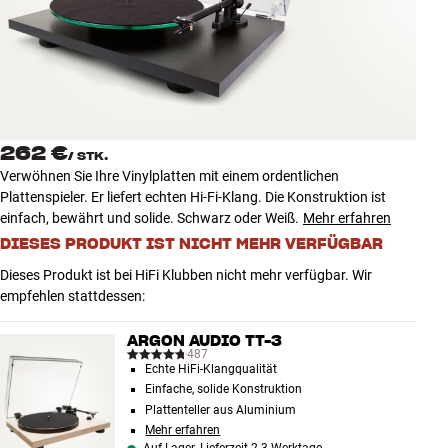
Zubehör
INSPIRATION
MARKEN
262 €
/
STK.
NEUHEITEN
Verwöhnen Sie Ihre Vinylplatten mit einem ordentlichen
Plattenspieler. Er liefert echten Hi-Fi-Klang. Die Konstruktion ist
ANGEBOTE
einfach, bewährt und solide. Schwarz oder Weiß.
Mehr erfahren
DIESES PRODUKT IST NICHT MEHR VERFÜGBAR
Store Finden
Dieses Produkt ist bei HiFi Klubben nicht mehr verfügbar. Wir
Kundendienst
empfehlen stattdessen:
Anmelden
Kundendienst
ARGON AUDIO TT-3
Bauen mit Klang
487
Echte HiFi-Klangqualität
Einfache, solide Konstruktion
Plattenteller aus Aluminium
Mehr erfahren