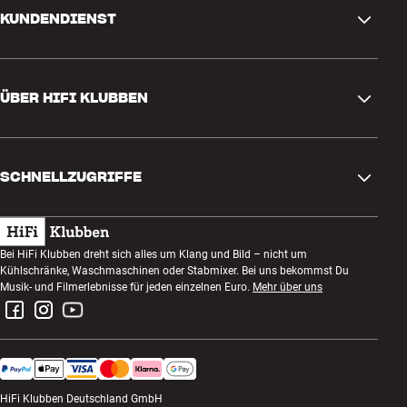
KUNDENDIENST
Kontakt
ÜBER HIFI KLUBBEN
Fragen und Antworten
Rückgabe und Reklamation
Store finden
Bestellung widerrufen
SCHNELLZUGRIFFE
Über uns
Lieferung
Kundenklub
Geschenkkarte
AGB
Abend zum Zuhören
Bei HiFi Klubben dreht sich alles um Klang und Bild – nicht um
Bauen mit Klang
Kühlschränke, Waschmaschinen oder Stabmixer. Bei uns bekommst Du
Datenschutzerklärung
Wettbewerbe
Musik- und Filmerlebnisse für jeden einzelnen Euro.
Mehr über uns
Montage und Installation
Impressum
Jobs bei HiFi Klubben
Miete dir eine SOUNDBOKS
Rückgabe von Elektroschrott
HiFi Klubben Deutschland GmbH
Produktbewertungen