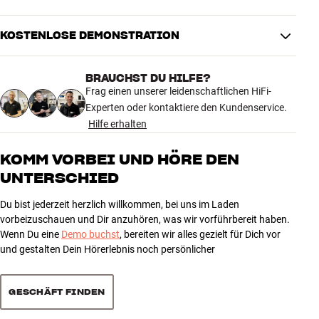
PRODUKTDATEN
Automatisierung
Nein
KOSTENLOSE DEMONSTRATION
Antrieb
Riemen-Antrieb
Geschwindigkeit
33, 45
Pickup-Typ
Moving Magnet
BRAUCHST DU HILFE?
Pickup
Ortofon OM5e
Frag einen unserer leidenschaftlichen HiFi-
Phonovorverstärker
Nein
Experten oder kontaktiere den Kundenservice.
Effektive Tonarmlänge
21,9 cm"
Hilfe erhalten
Effektive Armmasse
4 g
KOMM VORBEI UND HÖRE DEN
ENERGIE
UNTERSCHIED
Typischer Stromverbrauch,
4,5 watt
Du bist jederzeit herzlich willkommen, bei uns im Laden
normaler Gebrauch
vorbeizuschauen und Dir anzuhören, was wir vorführbereit haben.
Wenn Du eine
Demo buchst
, bereiten wir alles gezielt für Dich vor
MASSE UND DESIGN
und gestalten Dein Hörerlebnis noch persönlicher
Farbe
Schwarz
Modell / Variante
Schwarz
GESCHÄFT FINDEN
Gewicht (kg)
4
Gewicht der Verpackung (kg)
6