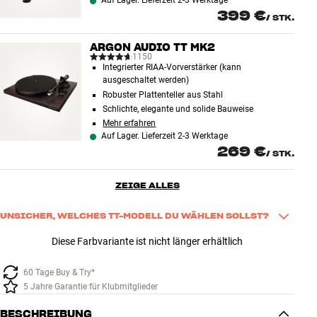
Auf Lager. Lieferzeit 2-3 Werktage
399 €
/
STK.
ARGON AUDIO TT MK2
1150
Integrierter RIAA-Vorverstärker (kann
ausgeschaltet werden)
Robuster Plattenteller aus Stahl
Schlichte, elegante und solide Bauweise
Mehr erfahren
Auf Lager. Lieferzeit 2-3 Werktage
269 €
/
STK.
ZEIGE ALLES
UNSICHER, WELCHES TT-MODELL DU WÄHLEN SOLLST?
Es gibt viele Details zu beachten, wenn man einen Plattenspieler 
Diese Farbvariante ist nicht länger erhältlich
auswählt. Unser Guide fasst alles an einem Ort zusammen und 
macht es leicht, das Argon Audio TT-Modell zu finden, das zu 
60 Tage Buy & Try*
Deinem Zuhause und zu Deinen Ansprüchen passt.
5 Jahre Garantie für Klubmitglieder
Sieh den Guide hier an
BESCHREIBUNG