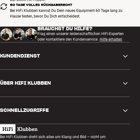
60 TAGE VOLLES RÜCKGABERECHT
Bei HiFi Klubben kannst Du Dein neues Equipment 60 Tage lang zu
Hause testen, bevor Du Dich entscheidest.
BRAUCHST DU HILFE?
Frag einen unserer leidenschaftlichen HiFi-Experten
oder kontaktiere den Kundenservice.
Hilfe erhalten
KUNDENDIENST
Kontakt
ÜBER HIFI KLUBBEN
Fragen und Antworten
Rückgabe und Reklamation
Store finden
Bestellung widerrufen
SCHNELLZUGRIFFE
Über uns
Lieferung
Kundenklub
Geschenkkarte
AGB
Abend zum Zuhören
Bei HiFi Klubben dreht sich alles um Klang und Bild – nicht um