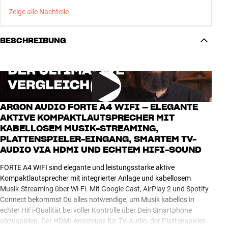
Zeige alle Nachteile
BESCHREIBUNG
ARGON AUDIO FORTE A4 WIFI – ELEGANTE
AKTIVE KOMPAKTLAUTSPRECHER MIT
KABELLOSEM MUSIK-STREAMING,
PLATTENSPIELER-EINGANG, SMARTEM TV-
AUDIO VIA HDMI UND ECHTEM HIFI-SOUND
FORTE A4 WIFI sind elegante und leistungsstarke aktive
Kompaktlautsprecher mit integrierter Anlage und kabellosem
Musik-Streaming über Wi-Fi. Mit Google Cast, AirPlay 2 und Spotify
Connect bekommst Du alles notwendige, um Musik kabellos in
echter HiFi-Qualität bei voller Kontrolle über Dein Smartphone
abzuspielen. Der HDMI-Anschluss für TV-Audio, der Plattenspieler-