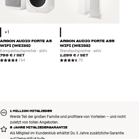
ARGON AUDIO FORTE A5
ARGON AUDIO FORTE A55
WIFI (WEISS)
WIFI (WEISS)
Kompaktlautsprecher - aktiv
Standlautsprecher - aktiv
799 €
/ SET
1.299 €
/ SET
164
70
1 MILLION MITGLIEDER
Werde Teil der großen Familie und profitiere von Vorteilen – und nicht
zuletzt von tollen Angeboten.
5 JAHRE MITGLIEDERGARANTIE
Als Mitglied im Kundenklub erhältst Du 3 Jahre zusätzliche Garantie
auf Deine HiFi-Käufe.