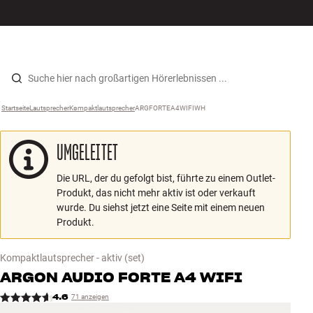
Hi-Fi
MENÜ
STORE FINDEN
ANMELDEN
WARENKORB
Lautsprecher
Zum Inhalt wechseln
Startseite
Lautsprecher
›
Kompaktlautsprecher
›
ARGFORTEA4WIFIWH
›
Plattenspieler
UMGELEITET
Kopfhörer
Die URL, der du gefolgt bist, führte zu einem Outlet-
Surround
Produkt, das nicht mehr aktiv ist oder verkauft
wurde. Du siehst jetzt eine Seite mit einem neuen
TV
Produkt.
Systeme
Kompaktlautsprecher - aktiv
(set)
ARGON AUDIO
FORTE A4 WIFI
Kabel
4.6
71 anzeigen