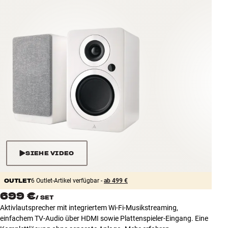
Zubehör
INSPIRATION
MARKEN
NEUHEITEN
ANGEBOTE
Store Finden
Kundendienst
SIEHE VIDEO
Anmelden
Kundendienst
OUTLET
Bauen mit Klang
6 Outlet-Artikel verfügbar -
ab 499 €
699 €
/
SET
Aktivlautsprecher mit integriertem Wi-Fi-Musikstreaming,
einfachem TV-Audio über HDMI sowie Plattenspieler-Eingang. Eine