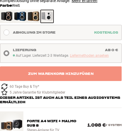
Komplettlösung ohne separate Anlage.
Mehr erfahren
Farbe
Weiß
ABHOLUNG IM STORE
KOSTENLOS
LIEFERUNG
AB 0 €
Auf Lager. Lieferzeit 2-3 Werktage.
Liefermethoden ansehen
Auf Lager. Lieferzeit 2-3 Werktage
ZUM WARENKORB HINZUFÜGEN
60 Tage Buy & Try*
5 Jahre Garantie für Klubmitglieder
DIESER ARTIKEL IST AUCH ALS TEIL EINES AUDIOSYSTEMS
ERHÄLTLICH
FORTE A4 WIFI + MALMO
1.098 €
SUB 8
/
SYSTEM
Stereo-Anlage für TV