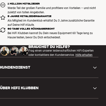
1 MILLION MITGLIEDER
Werde Teil der großen Familie und profitiere von Vorteilen – und nicht
zuletzt von tollen Angeboten.
5 JAHRE MITGLIEDERGARANTIE
Als Mitglied im Kundenklub erhältst Du 3 Jahre zusätzliche Garantie
auf Deine HiFi-Käufe.
60 TAGE VOLLES RÜCKGABERECHT
Bei HiFi Klubben kannst Du Dein neues Equipment 60 Tage lang zu
Hause testen, bevor Du Dich entscheidest.
BRAUCHST DU HILFE?
Frag einen unserer leidenschaftlichen HiFi-Experten
oder kontaktiere den Kundenservice.
Hilfe erhalten
KUNDENDIENST
Kontakt
ÜBER HIFI KLUBBEN
Fragen und Antworten
Rückgabe und Reklamation
Store finden