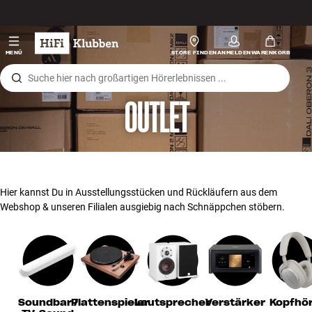
Zum Inhalt wechseln
Hi-Fi
MENÜ
STORE FINDEN
ANMELDEN
WARENKORB
Lautsprecher
OUTLET
Plattenspieler
Kopfhörer
Surround
Hier kannst Du in Ausstellungsstücken und Rückläufern aus dem
Webshop & unseren Filialen ausgiebig nach Schnäppchen stöbern.
TV
Systeme
Kabel
Soundbar /
Plattenspieler
Lautsprecher
Verstärker
Kopfhö