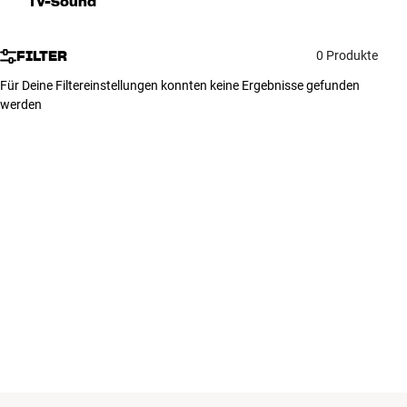
TV-Sound
Zubehör
FILTER
0 Produkte
INSPIRATION
Für Deine Filtereinstellungen konnten keine Ergebnisse gefunden
werden
MARKEN
NEUHEITEN
ANGEBOTE
Store Finden
Kundendienst
Anmelden
Kundendienst
Bauen mit Klang