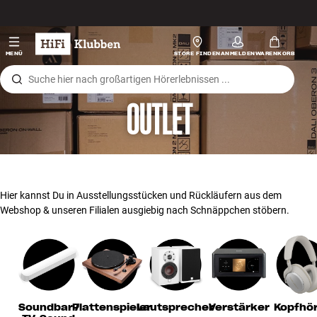
Zum Inhalt wechseln
Hi-Fi
MENÜ
STORE FINDEN
ANMELDEN
WARENKORB
Lautsprecher
OUTLET
Plattenspieler
Kopfhörer
Surround
Hier kannst Du in Ausstellungsstücken und Rückläufern aus dem
Webshop & unseren Filialen ausgiebig nach Schnäppchen stöbern.
TV
Systeme
Kabel
Soundbar /
Plattenspieler
Lautsprecher
Verstärker
Kopfhö