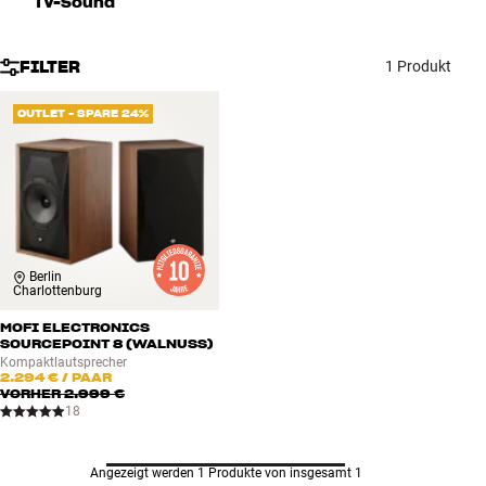
TV-Sound
Zubehör
FILTER
1 Produkt
INSPIRATION
OUTLET - SPARE 24%
MARKEN
NEUHEITEN
ANGEBOTE
Berlin
Charlottenburg
Store Finden
Kundendienst
MOFI ELECTRONICS
Anmelden
SOURCEPOINT 8 (WALNUSS)
Kundendienst
Kompaktlautsprecher
2.294 €
/ PAAR
Bauen mit Klang
VORHER
2.999 €
18
Angezeigt werden 1 Produkte von insgesamt 1