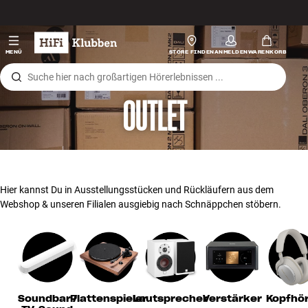
Zum Inhalt wechseln
Hi-Fi
MENÜ
STORE FINDEN
ANMELDEN
WARENKORB
Lautsprecher
OUTLET
Plattenspieler
Kopfhörer
Surround
Hier kannst Du in Ausstellungsstücken und Rückläufern aus dem
Webshop & unseren Filialen ausgiebig nach Schnäppchen stöbern.
TV
Systeme
Kabel
Soundbar /
Plattenspieler
Lautsprecher
Verstärker
Kopfhö