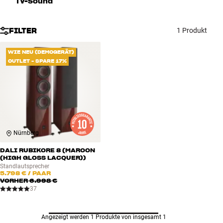
TV-Sound
Zubehör
FILTER
1 Produkt
INSPIRATION
WIE NEU (DEMOGERÄT)
MARKEN
OUTLET - SPARE 17%
NEUHEITEN
ANGEBOTE
Nürnberg
Store Finden
Kundendienst
DALI RUBIKORE 8 (MAROON
Anmelden
(HIGH GLOSS LACQUER))
Kundendienst
Standlautsprecher
5.798 €
/ PAAR
Bauen mit Klang
VORHER
6.998 €
37
Angezeigt werden 1 Produkte von insgesamt 1