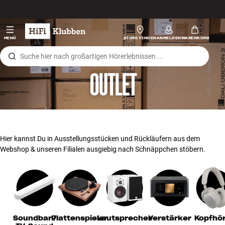
Zum Inhalt wechseln
Hi-Fi
MENÜ
STORE FINDEN
ANMELDEN
WARENKORB
Lautsprecher
OUTLET
Plattenspieler
Kopfhörer
Surround
Hier kannst Du in Ausstellungsstücken und Rückläufern aus dem
Webshop & unseren Filialen ausgiebig nach Schnäppchen stöbern.
TV
Systeme
Kabel
Soundbar /
Plattenspieler
Lautsprecher
Verstärker
Kopfhö