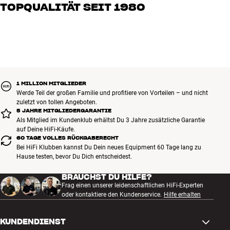
TOPQUALITÄT SEIT 1980
oder Heimkino. Erzähle uns, wovon Du träumst, und wir finden
gemeinsam die Lösung, die zu Deinen Bedürfnissen und Deinem
Alle Produkte von HiFi Klubben für Musik, Heimkino und TV sind
Budget passt
sorgfältig ausgewählt und auf eine lange Lebensdauer ausgelegt.
Gut für Deinen Geldbeutel und die Umwelt.
BUCHE EINEN EXPERTEN
1 MILLION MITGLIEDER
Werde Teil der großen Familie und profitiere von Vorteilen – und nicht
zuletzt von tollen Angeboten.
5 JAHRE MITGLIEDERGARANTIE
Als Mitglied im Kundenklub erhältst Du 3 Jahre zusätzliche Garantie
auf Deine HiFi-Käufe.
60 TAGE VOLLES RÜCKGABERECHT
Bei HiFi Klubben kannst Du Dein neues Equipment 60 Tage lang zu
Hause testen, bevor Du Dich entscheidest.
BRAUCHST DU HILFE?
Frag einen unserer leidenschaftlichen HiFi-Experten
oder kontaktiere den Kundenservice.
Hilfe erhalten
KUNDENDIENST