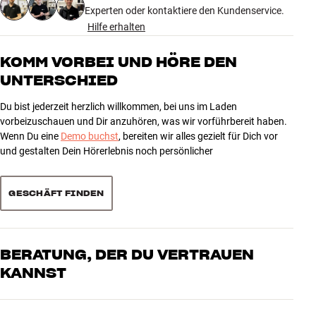
Experten oder kontaktiere den Kundenservice.
Hilfe erhalten
5
2
4
0
KOMM VORBEI UND HÖRE DEN
UNTERSCHIED
3
0
2
0
Du bist jederzeit herzlich willkommen, bei uns im Laden
1
0
vorbeizuschauen und Dir anzuhören, was wir vorführbereit haben.
Wenn Du eine
Demo buchst
, bereiten wir alles gezielt für Dich vor
und gestalten Dein Hörerlebnis noch persönlicher
Sortieren
GESCHÄFT FINDEN
BERATUNG, DER DU VERTRAUEN
KANNST
Unsere Mitarbeiter sind echte Enthusiasten, die unsere Produkte
genau kennen und für großartigen Klang brennen – sei es für Musik