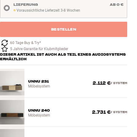
LIEFERUNG
AB 0 €
Zubehör
Voraussichtliche Lieferzeit 3-8 Wochen
Voraussichtliche Lieferzeit 3-8 Wochen
INSPIRATION
BESTELLEN
MARKEN
60 Tage Buy & Try*
5 Jahre Garantie für Klubmitglieder
NEUHEITEN
DIESER ARTIKEL IST AUCH ALS TEIL EINES AUDIOSYSTEMS
ERHÄLTLICH
ANGEBOTE
UNNU 231
Store Finden
2.112 €
/
SYSTEM
Möbelsystem
Kundendienst
Anmelden
Kundendienst
Bauen mit Klang
UNNU 240
2.731 €
/
SYSTEM
Möbelsystem