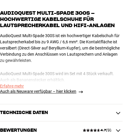
AUDIOQUEST MULTI-SPADE 300S –
HOCHWERTIGE KABELSCHUHE FÜR
LAUTSPRECHERKABEL UND HIFI-ANLAGEN
AudioQuest Multi-Spade 300S ist ein hochwertiger Kabelschuh für
Lautsprecherkabel bis zu 9 AWG / 6,6 mm². Die Kontaktfläche ist
versilbert (Direct-Silver auf Beryllium-Kupfer), um die bestmögliche
Verbindung zu den Anschlüssen von Lautsprechern und Anlagen
zu gewährleisten.
AudioQuest Multi-Spade 300S wird im Set mit 4 Stück verkauft.
Auch als Bananenstecker erhältlich.
Erfahre mehr
Auch als Neuware verfügbar – hier klicken
Hinweis: HiFi Klubben bietet das gesamte Sortiment von
AudioQuest an. Kontaktiere Dein Geschäft, wenn Du an einem
Spezialprodukt interessiert bist, das nicht auf unserer Website
aufgeführt ist. Wir beschaffen es gerne für Dich.
TECHNISCHE DATEN
BEWERTUNGEN
(
9
)
4.7