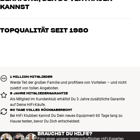
KANNST
Unsere Mitarbeiter sind echte Enthusiasten, die unsere Produkte
genau kennen und für großartigen Klang brennen – sei es für Musik
TOPQUALITÄT SEIT 1980
oder Heimkino. Erzähle uns, wovon Du träumst, und wir finden
gemeinsam die Lösung, die zu Deinen Bedürfnissen und Deinem
Alle Produkte von HiFi Klubben für Musik, Heimkino und TV sind
Budget passt
sorgfältig ausgewählt und auf eine lange Lebensdauer ausgelegt.
Gut für Deinen Geldbeutel und die Umwelt.
BUCHE EINEN EXPERTEN
1 MILLION MITGLIEDER
Werde Teil der großen Familie und profitiere von Vorteilen – und nicht
zuletzt von tollen Angeboten.
5 JAHRE MITGLIEDERGARANTIE
Als Mitglied im Kundenklub erhältst Du 3 Jahre zusätzliche Garantie
auf Deine HiFi-Käufe.
60 TAGE VOLLES RÜCKGABERECHT
Bei HiFi Klubben kannst Du Dein neues Equipment 60 Tage lang zu
Hause testen, bevor Du Dich entscheidest.
BRAUCHST DU HILFE?
Frag einen unserer leidenschaftlichen HiFi-Experten