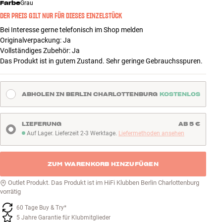
Farbe
Grau
DER PREIS GILT NUR FÜR DIESES EINZELSTÜCK
Bei Interesse gerne telefonisch im Shop melden
Originalverpackung
:
Ja
Vollständiges Zubehör
:
Ja
Das Produkt ist in gutem Zustand. Sehr geringe Gebrauchsspuren.
ABHOLEN IN BERLIN CHARLOTTENBURG
KOSTENLOS
LIEFERUNG
AB 5 €
Auf Lager. Lieferzeit 2-3 Werktage.
Liefermethoden ansehen
Auf Lager. Lieferzeit 2-3 Werktage
ZUM WARENKORB HINZUFÜGEN
Outlet Produkt. Das Produkt ist im HiFi Klubben Berlin Charlottenburg
vorrätig
60 Tage Buy & Try*
5 Jahre Garantie für Klubmitglieder