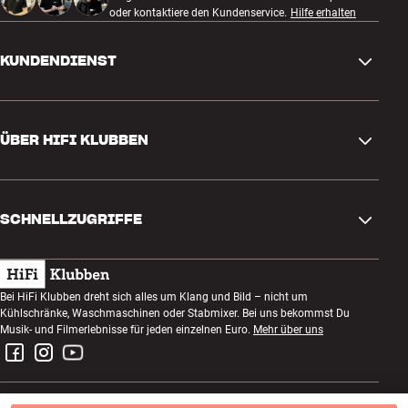
oder kontaktiere den Kundenservice.
Hilfe erhalten
KUNDENDIENST
Kontakt
ÜBER HIFI KLUBBEN
Fragen und Antworten
Rückgabe und Reklamation
Store finden
Bestellung widerrufen
SCHNELLZUGRIFFE
Über uns
Lieferung
Kundenklub
Geschenkkarte
AGB
Abend zum Zuhören
Bei HiFi Klubben dreht sich alles um Klang und Bild – nicht um
Bauen mit Klang
Kühlschränke, Waschmaschinen oder Stabmixer. Bei uns bekommst Du
Datenschutzerklärung
Wettbewerbe
Musik- und Filmerlebnisse für jeden einzelnen Euro.
Mehr über uns
Montage und Installation
Impressum
Jobs bei HiFi Klubben
Miete dir eine SOUNDBOKS