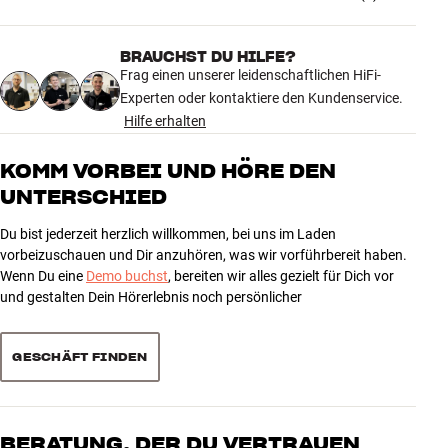
ALLGEMEINE MERKMALE
Kabelschuh für Lautsprecherkabel
Versilberte Kontaktflächen (Direct-Silver auf Beryllium-Kupfer)
BRAUCHST DU HILFE?
4.7
Maximale Kabelstärke (ohne Isolierung): 6,6 mm² / 9 AWG
Frag einen unserer leidenschaftlichen HiFi-
Verkauf im Set mit 4 Stück
Experten oder kontaktiere den Kundenservice.
Hilfe erhalten
9 anzeigen
KOMM VORBEI UND HÖRE DEN
5
UNTERSCHIED
7
4
1
Du bist jederzeit herzlich willkommen, bei uns im Laden
3
1
vorbeizuschauen und Dir anzuhören, was wir vorführbereit haben.
Wenn Du eine
Demo buchst
, bereiten wir alles gezielt für Dich vor
2
0
und gestalten Dein Hörerlebnis noch persönlicher
1
0
GESCHÄFT FINDEN
Sortieren
BERATUNG, DER DU VERTRAUEN