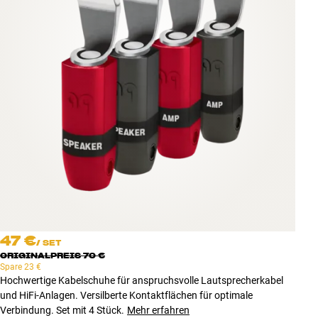
Zubehör
INSPIRATION
MARKEN
NEUHEITEN
ANGEBOTE
Store Finden
Kundendienst
Anmelden
47 €
Kundendienst
/
SET
Bauen mit Klang
ORIGINALPREIS
70 €
Spare
23 €
Hochwertige Kabelschuhe für anspruchsvolle Lautsprecherkabel
und HiFi-Anlagen. Versilberte Kontaktflächen für optimale
Verbindung. Set mit 4 Stück.
Mehr erfahren