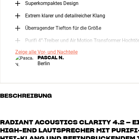
Superkompaktes Design
Extrem klarer und detailreicher Klang
Überragender Tiefton für die Größe
Purifi 4”-Treiber und Air Motion Transformer Hochtö
Zeige alle Vor- und Nachteile
PASCAL N.
Berlin
BESCHREIBUNG
RADIANT ACOUSTICS CLARITY 4.2 – 
HIGH-END LAUTSPRECHER MIT PURIFI
HIFI-KLANG UND BEEINDRUCKENDEM 