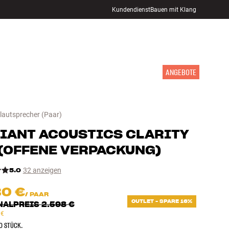
Kundendienst
Bauen mit Klang
STORE FINDEN
ANMELDEN
WARENKORB
INSPIRATION
MARKEN
NEUHEITEN
ANGEBOTE
autsprecher
(Paar)
IANT ACOUSTICS
CLARITY
(
OFFENE VERPACKUNG
)
5.0
32 anzeigen
80 €
/
PAAR
OUTLET - SPARE 16%
NALPREIS
2.598 €
 €
O STÜCK.