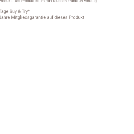
Produkt. Das Produkt ist im HiFi Klubben Frankfurt vorrätig
Tage Buy & Try*
Jahre Mitgliedsgarantie auf dieses Produkt