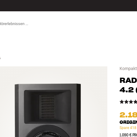
ZUBEHÖR
6
Kompaktl
RAD
4.2
2.1
ORIGI
Spare
418
1.090 € PR