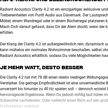
Radiant Acoustics Clarity 4.2 ist ein einzigartiger, exklusiver 
Treibereinheiten von Purifi Audio aus Dänemark. Der Lautsprec
Möbel, einem Wandregal oder in einem Bücherregal platzieren kan
Mach Dich darauf gefasst, dass Dir der Atem stockt, wenn der 
erfüllen.
Der Klang der Clarity 4.2 ist außergewöhnlich rein, dynamisch 
kann mühelos ein normales Wohnzimmer beschallen, selbst ohn
Radiant Acoustics erhältlich, sodass Du viele Möglichkeiten hast
JE MEHR WATT, DESTO BESSER
Die Clarity 4.2 hat mit 78 dB einen relativ niedrigen Wirkungsg
Verstärker. Die geringe Empfindlichkeit ist eine unvermeidliche 
unverzerrt bis hinunter zu 40 Hz spielen soll – dennoch erzielst
hervorragende Ergebnisse. Wenn Du jedoch richtig laut hören m
Subwoofer nachdenken. Oder vielleicht einen Blick auf den große
Kraftreserven mitbringt.