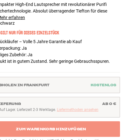
pakter High-End Lautsprecher mit revolutionärer Purifi
hertechnologie. Absolut überragender Tiefton für diese
ehr erfahren
Schwarz
 GILT NUR FÜR DIESES EINZELSTÜCK
ückläufer – Volle 5 Jahre Garantie ab Kauf
verpackung
:
Ja
diges Zubehör
:
Ja
ukt ist in gutem Zustand. Sehr geringe Gebrauchsspuren.
BHOLEN IN FRANKFURT
KOSTENLOS
IEFERUNG
AB 0 €
Auf Lager. Lieferzeit 2-3 Werktage.
Liefermethoden ansehen
uf Lager. Lieferzeit 2-3 Werktage
ZUM WARENKORB HINZUFÜGEN