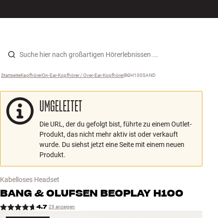
Hi-Fi
MENÜ
STORE FINDEN
ANMELDEN
WARENKORB
Lautsprecher
Zum Inhalt wechseln
Startseite
Kopfhörer
›
On-Ear-Kopfhörer / Over-Ear-Kopfhörer
›
BOH100SAND
›
Plattenspieler
UMGELEITET
Kopfhörer
Die URL, der du gefolgt bist, führte zu einem Outlet-
Surround
Produkt, das nicht mehr aktiv ist oder verkauft
wurde. Du siehst jetzt eine Seite mit einem neuen
TV
Produkt.
Systeme
Kabelloses Headset
BANG & OLUFSEN
BEOPLAY H100
Kabel
4.7
29 anzeigen