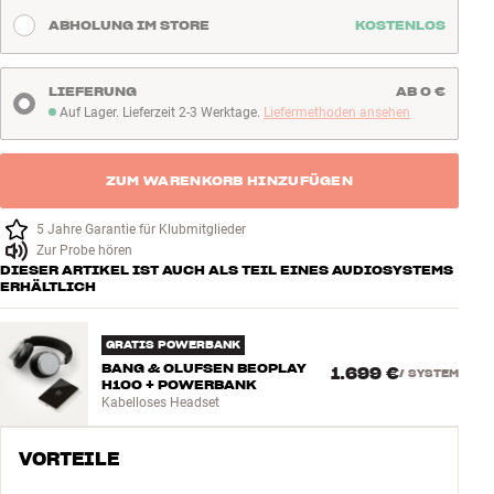
ABHOLUNG IM STORE
KOSTENLOS
LIEFERUNG
AB 0 €
Auf Lager. Lieferzeit 2-3 Werktage.
Liefermethoden ansehen
Auf Lager. Lieferzeit 2-3 Werktage
ZUM WARENKORB HINZUFÜGEN
5 Jahre Garantie für Klubmitglieder
Zur Probe hören
DIESER ARTIKEL IST AUCH ALS TEIL EINES AUDIOSYSTEMS
ERHÄLTLICH
GRATIS POWERBANK
BANG & OLUFSEN BEOPLAY
1.699 €
/
SYSTEM
H100 + POWERBANK
Kabelloses Headset
VORTEILE