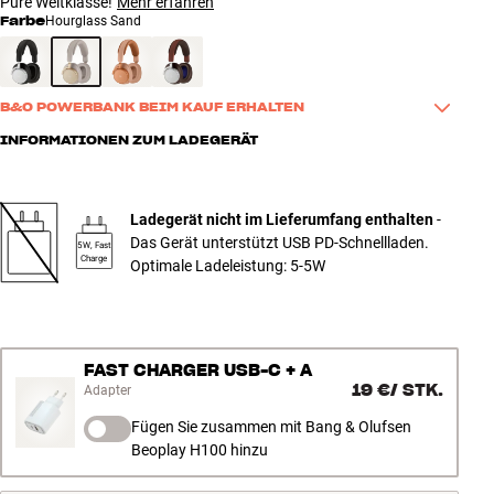
Pure Weltklasse!
Mehr erfahren
Farbe
Hourglass Sand
B&O POWERBANK BEIM KAUF ERHALTEN
Kaufe Beoplay H100 oder Beo Grace über den untenstehenden Link 
INFORMATIONEN ZUM LADEGERÄT
und erhalte eine exklusive B&O Powerbank dazu. Perfekt für alle, 
die luxuriösen B&O-Sound mit zusätzlicher Energie für den Alltag, 
die Reise oder lange Tage unterwegs genießen möchten. Das 
Ladegerät nicht im Lieferumfang enthalten
-
Angebot endet am 31/8
Das Gerät unterstützt USB PD-Schnellladen.
5W, Fast
Charge
Optimale Ladeleistung: 5-5W
Hier kaufen
FAST CHARGER USB-C + A
19 €
/
STK.
Adapter
Fügen Sie zusammen mit Bang & Olufsen
Beoplay H100 hinzu