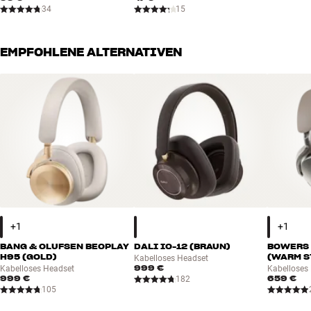
34
15
Mehr von Bang & Olufsen
EMPFOHLENE ALTERNATIVEN
BANG & OLUFSEN BEOPLAY
DALI IO-12 (BRAUN)
BOWERS 
H95 (GOLD)
(WARM S
Kabelloses Headset
999 €
Kabelloses Headset
Kabelloses
999 €
659 €
182
105