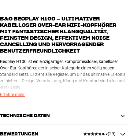
B&O BEOPLAY H100 – ULTIMATIVER
KABELLOSER OVER-EAR HIFI-KOPFHÖRER
MIT FANTASTISCHER KLANGQUALITÄT,
FEINSTEM DESIGN, EFFEKTIVEM NOISE
CANCELLING UND HERVORRAGENDER
BENUTZERFREUNDLICHKEIT
Beoplay H100 ist ein einzigartiger, kompromissloser, kabelloser
Over-Ear Kopfhörer, der in seiner Kategorie einen völlig neuen
Standard setzt. Er zieht alle Register, um Dir das ultimative Erlebnis
zu bieten – Design, Verarbeitung, Klang und Komfort sind allesamt
erstklassig.
Erfahre mehr
Die großen Drehbedienelemente an jeder Hörmuschel sind aus
glattem Aluminium gefertigt und erinnern an eine teure
Designeruhr. Zusammen mit dem weichen Lammfell und den
TECHNISCHE DATEN
zahllosen feinen Details entsteht ein Eindruck von vollkommenem
Luxus, wie man ihn bei kaum einem anderen Kopfhörer findet. Der
Klang ist sehr hochwertig, mit einer Natürlichkeit, Luftigkeit und
BEWERTUNGEN
(
29
)
4.7
SOUND / KONNEKTIVITÄT