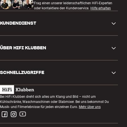
Frag einen unserer leidenschaftlichen HiFi-Experten
oder kontaktiere den Kundenservice.
Hilfe erhalten
KUNDENDIENST
Kontakt
ÜBER HIFI KLUBBEN
Fragen und Antworten
Rückgabe und Reklamation
Store finden
Bestellung widerrufen
SCHNELLZUGRIFFE
Über uns
Lieferung
Kundenklub
Geschenkkarte
AGB
Abend zum Zuhören
Bei HiFi Klubben dreht sich alles um Klang und Bild – nicht um
Bauen mit Klang
Kühlschränke, Waschmaschinen oder Stabmixer. Bei uns bekommst Du
Datenschutzerklärung
Wettbewerbe
Musik- und Filmerlebnisse für jeden einzelnen Euro.
Mehr über uns
Montage und Installation
Impressum
Jobs bei HiFi Klubben
Miete dir eine SOUNDBOKS