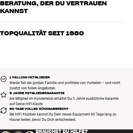
BERATUNG, DER DU VERTRAUEN
KANNST
Unsere Mitarbeiter sind echte Enthusiasten, die unsere Produkte
genau kennen und für großartigen Klang brennen – sei es für Musik
TOPQUALITÄT SEIT 1980
oder Heimkino. Erzähle uns, wovon Du träumst, und wir finden
gemeinsam die Lösung, die zu Deinen Bedürfnissen und Deinem
Alle Produkte von HiFi Klubben für Musik, Heimkino und TV sind
Budget passt
sorgfältig ausgewählt und auf eine lange Lebensdauer ausgelegt.
Gut für Deinen Geldbeutel und die Umwelt.
BUCHE EINEN EXPERTEN
1 MILLION MITGLIEDER
Werde Teil der großen Familie und profitiere von Vorteilen – und nicht
zuletzt von tollen Angeboten.
5 JAHRE MITGLIEDERGARANTIE
Als Mitglied im Kundenklub erhältst Du 3 Jahre zusätzliche Garantie
auf Deine HiFi-Käufe.
60 TAGE VOLLES RÜCKGABERECHT
Bei HiFi Klubben kannst Du Dein neues Equipment 60 Tage lang zu
Hause testen, bevor Du Dich entscheidest.
BRAUCHST DU HILFE?