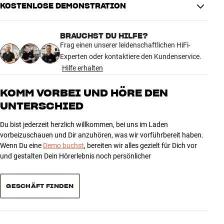
KOSTENLOSE DEMONSTRATION
Zubehör
INSPIRATION
BRAUCHST DU HILFE?
Frag einen unserer leidenschaftlichen HiFi-
Experten oder kontaktiere den Kundenservice.
MARKEN
Hilfe erhalten
NEUHEITEN
KOMM VORBEI UND HÖRE DEN
UNTERSCHIED
ANGEBOTE
Du bist jederzeit herzlich willkommen, bei uns im Laden
vorbeizuschauen und Dir anzuhören, was wir vorführbereit haben.
Store Finden
Wenn Du eine
Demo buchst
, bereiten wir alles gezielt für Dich vor
Kundendienst
und gestalten Dein Hörerlebnis noch persönlicher
Anmelden
Kundendienst
Bauen mit Klang
GESCHÄFT FINDEN