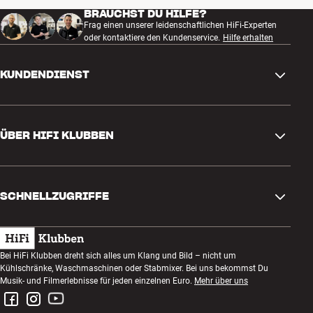
BRAUCHST DU HILFE?
Frag einen unserer leidenschaftlichen HiFi-Experten
oder kontaktiere den Kundenservice.
Hilfe erhalten
KUNDENDIENST
Kontakt
ÜBER HIFI KLUBBEN
Fragen und Antworten
Rückgabe und Reklamation
Store finden
Bestellung widerrufen
SCHNELLZUGRIFFE
Über uns
Lieferung
Kundenklub
Geschenkkarte
AGB
Abend zum Zuhören
Bei HiFi Klubben dreht sich alles um Klang und Bild – nicht um
Bauen mit Klang
Kühlschränke, Waschmaschinen oder Stabmixer. Bei uns bekommst Du
Datenschutzerklärung
Wettbewerbe
Musik- und Filmerlebnisse für jeden einzelnen Euro.
Mehr über uns
Montage und Installation
Impressum
Jobs bei HiFi Klubben