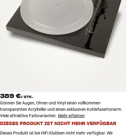
Zubehör
INSPIRATION
MARKEN
NEUHEITEN
ANGEBOTE
Store Finden
Kundendienst
389 €
Anmelden
/
STK.
Kundendienst
Gönnen Sie Augen, Ohren und Vinyl einen vollkommen
Bauen mit Klang
transparenten Acrylteller und einen exklusiven Kohlefasertonarm.
Viele attraktive Farbvarianten.
Mehr erfahren
DIESES PRODUKT IST NICHT MEHR VERFÜGBAR
Dieses Produkt ist bei HiFi Klubben nicht mehr verfügbar. Wir