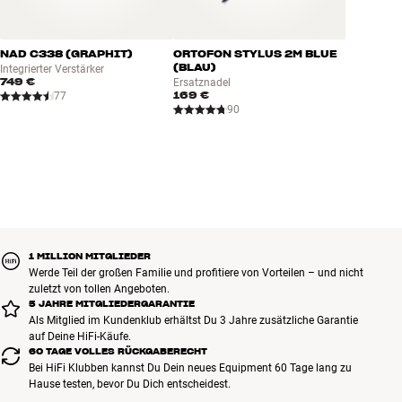
NAD C338 (GRAPHIT)
ORTOFON STYLUS 2M BLUE
(BLAU)
Integrierter Verstärker
749 €
Ersatznadel
169 €
77
90
1 MILLION MITGLIEDER
Werde Teil der großen Familie und profitiere von Vorteilen – und nicht
zuletzt von tollen Angeboten.
5 JAHRE MITGLIEDERGARANTIE
Als Mitglied im Kundenklub erhältst Du 3 Jahre zusätzliche Garantie
auf Deine HiFi-Käufe.
60 TAGE VOLLES RÜCKGABERECHT
Bei HiFi Klubben kannst Du Dein neues Equipment 60 Tage lang zu
Hause testen, bevor Du Dich entscheidest.