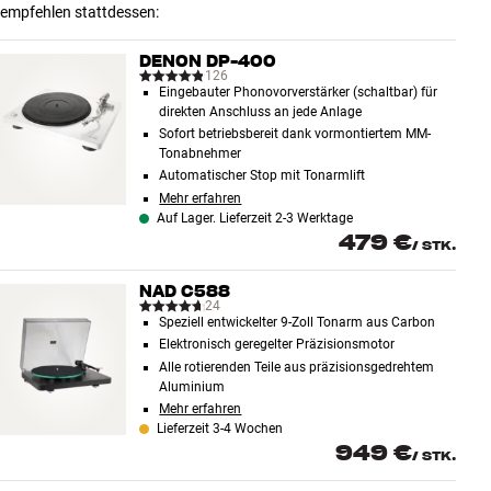
empfehlen stattdessen:
DENON DP-400
126
Eingebauter Phonovorverstärker (schaltbar) für
direkten Anschluss an jede Anlage
Sofort betriebsbereit dank vormontiertem MM-
Tonabnehmer
Automatischer Stop mit Tonarmlift
Mehr erfahren
Auf Lager. Lieferzeit 2-3 Werktage
479 €
/
STK.
NAD C588
24
Speziell entwickelter 9-Zoll Tonarm aus Carbon
Elektronisch geregelter Präzisionsmotor
Alle rotierenden Teile aus präzisionsgedrehtem
Aluminium
Mehr erfahren
Lieferzeit 3-4 Wochen
949 €
/
STK.