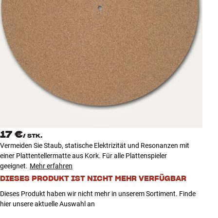
Zubehör
INSPIRATION
MARKEN
NEUHEITEN
ANGEBOTE
17 €
Store Finden
/
STK.
Kundendienst
Vermeiden Sie Staub, statische Elektrizität und Resonanzen mit
Anmelden
einer Plattentellermatte aus Kork. Für alle Plattenspieler
Kundendienst
geeignet.
Mehr erfahren
Bauen mit Klang
DIESES PRODUKT IST NICHT MEHR VERFÜGBAR
Dieses Produkt haben wir nicht mehr in unserem Sortiment. Finde
hier unsere aktuelle Auswahl an