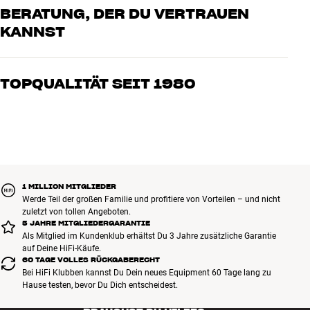
BERATUNG, DER DU VERTRAUEN
sowie die sorgfältige Auswahl aller Baugruppen nach audiophilen
Gesichtspunkten, lässt Ihre Vinylschätze realistisch „wie live dabei“
KANNST
erklingen!
Unsere Mitarbeiter sind echte Enthusiasten, die unsere Produkte
genau kennen und für großartigen Klang brennen – sei es für Musik
Die Tube Box S bietet natürliche Dynamik und Transparenz, analoge
TOPQUALITÄT SEIT 1980
oder Heimkino. Erzähle uns, wovon Du träumst, und wir finden
Wärme mit hoher Detailtreue sowie ein Höchstmaß an Klangreinheit
gemeinsam die Lösung, die zu Deinen Bedürfnissen und Deinem
im gesamten Frequenzbereich.
Alle Produkte von HiFi Klubben für Musik, Heimkino und TV sind
Budget passt
Mehr von Pro-Ject
sorgfältig ausgewählt und auf eine lange Lebensdauer ausgelegt.
Gut für Deinen Geldbeutel und die Umwelt.
BUCHE EINEN EXPERTEN
1 MILLION MITGLIEDER
Werde Teil der großen Familie und profitiere von Vorteilen – und nicht
zuletzt von tollen Angeboten.
5 JAHRE MITGLIEDERGARANTIE
Als Mitglied im Kundenklub erhältst Du 3 Jahre zusätzliche Garantie
auf Deine HiFi-Käufe.
60 TAGE VOLLES RÜCKGABERECHT
Bei HiFi Klubben kannst Du Dein neues Equipment 60 Tage lang zu
Hause testen, bevor Du Dich entscheidest.