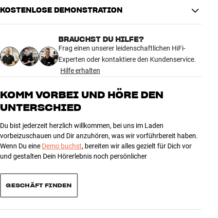
Alternativen. Beide dämmen Resonanzen besser als Filz, ziehen
KOSTENLOSE DEMONSTRATION
keinen zusätzlichen Staub an und können elektrostatische
Aufladungen ableiten. Was für ihren Plattenspieler besser ist, hängt
sowohl von persönlichen Vorlieben, als auch vom Material des
BRAUCHST DU HILFE?
Plattentellers ab. Eine sehr kosteneffiziente Methode um die
Frag einen unserer leidenschaftlichen HiFi-
Klangqualität zu verbessern und Nebengeräusche durch Staub und
Experten oder kontaktiere den Kundenservice.
elektrostatische Aufladung zu reduzieren. Sie hören den
Hilfe erhalten
Unterschied!
KOMM VORBEI UND HÖRE DEN
Tube Box S RIAA/Pickup
UNTERSCHIED
Tube Box S: Audiophil & genial universell!
Du bist jederzeit herzlich willkommen, bei uns im Laden
vorbeizuschauen und Dir anzuhören, was wir vorführbereit haben.
Dieser neue Röhren-Phono-Vorverstärker vereint konkurrenzlose
Wenn Du eine
Demo buchst
, bereiten wir alles gezielt für Dich vor
Klangqualität und einzigartige Flexibilität in Einem. Nie zuvor gab es
und gestalten Dein Hörerlebnis noch persönlicher
solch hohe Qualität zu diesem Preis! Die realistische Wiedergabe
der Tube Box S ist beeindruckend und stellt ein perfektes.
GESCHÄFT FINDEN
Upgrade für anspruchsvolle Hifi-Systeme dar. Mit der Vielzahl an
einstellbaren Parametern, ist die optimale Anpassung an beinahe
jeden Tonabnehmer möglich. Die audiophile Röhrenausgangsstufe