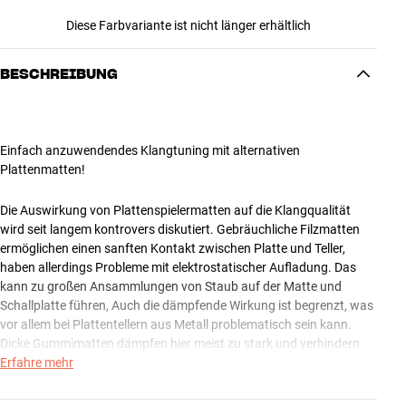
Diese Farbvariante ist nicht länger erhältlich
BESCHREIBUNG
Einfach anzuwendendes Klangtuning mit alternativen
Plattenmatten!
Die Auswirkung von Plattenspielermatten auf die Klangqualität
wird seit langem kontrovers diskutiert. Gebräuchliche Filzmatten
ermöglichen einen sanften Kontakt zwischen Platte und Teller,
haben allerdings Probleme mit elektrostatischer Aufladung. Das
kann zu großen Ansammlungen von Staub auf der Matte und
Schallplatte führen, Auch die dämpfende Wirkung ist begrenzt, was
vor allem bei Plattentellern aus Metall problematisch sein kann.
Dicke Gummimatten dämpfen hier meist zu stark und verhindern
zusätzlich die Ableitung elektrostatischer Aufladungen von der
Erfahre mehr
Platte, was zu hörbar mehr Knistern und Knacken führt. Leder und
Kork sind 2 vollkommen unterschiedliche, aber sehr interessante