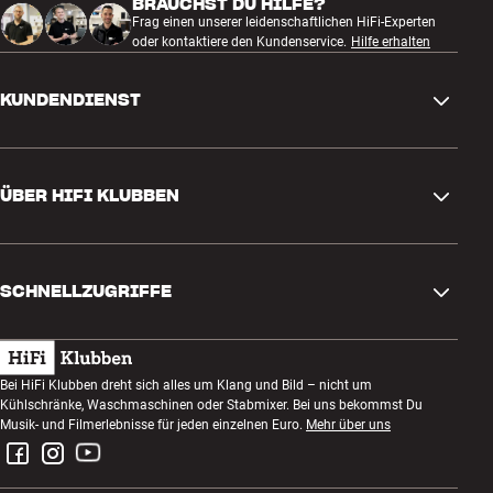
BRAUCHST DU HILFE?
Frag einen unserer leidenschaftlichen HiFi-Experten
oder kontaktiere den Kundenservice.
Hilfe erhalten
KUNDENDIENST
Kontakt
ÜBER HIFI KLUBBEN
Fragen und Antworten
Rückgabe und Reklamation
Store finden
Bestellung widerrufen
SCHNELLZUGRIFFE
Über uns
Lieferung
Kundenklub
Geschenkkarte
AGB
Abend zum Zuhören
Bei HiFi Klubben dreht sich alles um Klang und Bild – nicht um
Bauen mit Klang
Kühlschränke, Waschmaschinen oder Stabmixer. Bei uns bekommst Du
Datenschutzerklärung
Wettbewerbe
Musik- und Filmerlebnisse für jeden einzelnen Euro.
Mehr über uns
Montage und Installation
Impressum
Jobs bei HiFi Klubben
Miete dir eine SOUNDBOKS