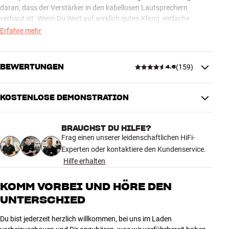
daran, dass der Verstärker in den kabellosen Lautsprechern
verbaut ist. Wenn Du Wert auf wirklich guten Klang, einfache
Bedienung und stilvolle Einrichtung legst, hast Du hier genau die
Erfahre mehr
richtige Lösung.
BLUESOUND STREAMING UND MULTIROOM ON TOP!
BEWERTUNGEN
(
159
)
4.6
Mit dem smarten Bluesound-Einbaumodul erhältst Du eine
einzigartige Lösung, die das Beste aus der traditionellen
KOSTENLOSE DEMONSTRATION
Stereoanlage und dem neuen Universum kabellosen HiFis vereint.
4.6
Und das, ohne Kompromisse bei der Qualität einzugehen, ganz im
Gegenteil. Mit Bluesound und OBERON C erreichst Du eine
BRAUCHST DU HILFE?
Klangqualität, die sogar besser ist als CD - und das völlig kabellos!
159 anzeigen
Frag einen unserer leidenschaftlichen HiFi-
Experten oder kontaktiere den Kundenservice.
Bluesound ist das leistungsstärkste Multiroom-Musiksystem auf
Hilfe erhalten
dem Markt. Du bekommst Internetradio, Streaming-Dienste (TIDAL,
5
115
Spotify, Deezer, Qobuz u.a.), App-Steuerung, Musik vom
4
29
KOMM VORBEI UND HÖRE DEN
Smartphone mit kabellosem Streaming in hochauflösender 24 Bit
Qualität zur Verfügung gestellt. Gleichzeitig hast Du die
UNTERSCHIED
3
8
Möglichkeit, kabellose Bluesound-Lautsprecher überall in Deinem
2
3
Zuhause zu platzieren und das gesamte System via Smartphone zu
Du bist jederzeit herzlich willkommen, bei uns im Laden
1
4