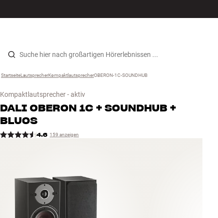
Hi-Fi
MENÜ
STORE FINDEN
ANMELDEN
WARENKORB
Lautsprecher
Zum Inhalt wechseln
Startseite
Lautsprecher
›
Kompaktlautsprecher
›
OBERON-1C-SOUNDHUB
›
Plattenspieler
Kompaktlautsprecher - aktiv
Kopfhörer
DALI
OBERON 1C + SOUNDHUB +
BLUOS
Surround
4.6
159 anzeigen
TV
Systeme
Kabel