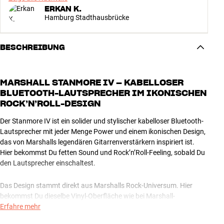
ERKAN K.
Hamburg Stadthausbrücke
BESCHREIBUNG
MARSHALL STANMORE IV – KABELLOSER
BLUETOOTH-LAUTSPRECHER IM IKONISCHEN
ROCK’N’ROLL-DESIGN
Der Stanmore IV ist ein solider und stylischer kabelloser Bluetooth-
Lautsprecher mit jeder Menge Power und einem ikonischen Design,
das von Marshalls legendären Gitarrenverstärkern inspiriert ist.
Hier bekommst Du fetten Sound und Rock’n’Roll-Feeling, sobald Du
den Lautsprecher einschaltest.
Das Design stammt direkt aus Marshalls Rock-Universum. Hier
bekommst Du dieselbe Vinyl-Oberfläche wie bei Marshall-
Gitarrenverstärkern, allerdings aus 70 % recyceltem Kunststoff und
Erfahre mehr
PVC-freien, veganen Materialien. Als besonders cooles Detail wird