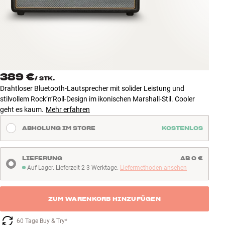
Zubehör
INSPIRATION
MARKEN
389 €
/
STK.
NEUHEITEN
Drahtloser Bluetooth-Lautsprecher mit solider Leistung und
stilvollem Rock’n’Roll-Design im ikonischen Marshall-Stil. Cooler
ANGEBOTE
geht es kaum.
Mehr erfahren
ABHOLUNG IM STORE
KOSTENLOS
Store Finden
Kundendienst
Anmelden
LIEFERUNG
AB 0 €
Kundendienst
Auf Lager. Lieferzeit 2-3 Werktage.
Liefermethoden ansehen
Auf Lager. Lieferzeit 2-3 Werktage
Bauen mit Klang
ZUM WARENKORB HINZUFÜGEN
60 Tage Buy & Try*