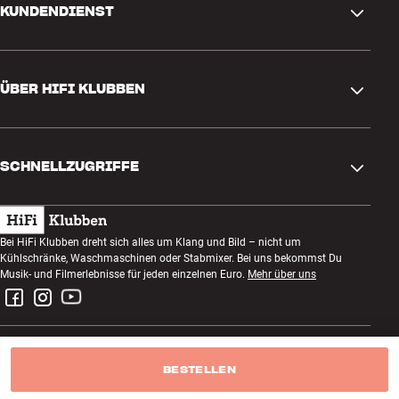
KUNDENDIENST
Kontakt
ÜBER HIFI KLUBBEN
Fragen und Antworten
Rückgabe und Reklamation
Store finden
Bestellung widerrufen
SCHNELLZUGRIFFE
Über uns
Lieferung
Kundenklub
Geschenkkarte
AGB
Abend zum Zuhören
Bei HiFi Klubben dreht sich alles um Klang und Bild – nicht um
Bauen mit Klang
Kühlschränke, Waschmaschinen oder Stabmixer. Bei uns bekommst Du
Datenschutzerklärung
Wettbewerbe
Musik- und Filmerlebnisse für jeden einzelnen Euro.
Mehr über uns
Montage und Installation
Impressum
Jobs bei HiFi Klubben
Miete dir eine SOUNDBOKS
Rückgabe von Elektroschrott
BESTELLEN
HiFi Klubben Deutschland GmbH
Produktbewertungen