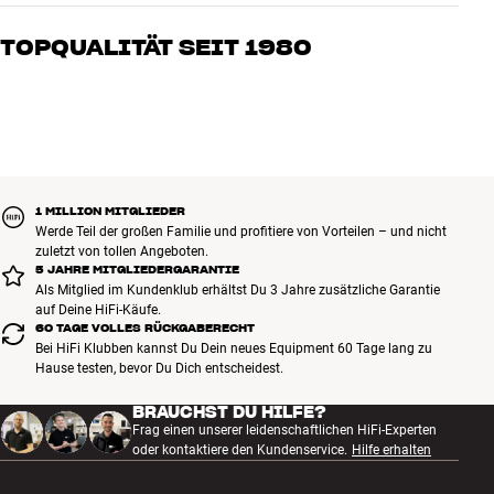
Unsere Mitarbeiter sind echte Enthusiasten, die unsere Produkte
genau kennen und für großartigen Klang brennen – sei es für Musik
TOPQUALITÄT SEIT 1980
oder Heimkino. Erzähle uns, wovon Du träumst, und wir finden
gemeinsam die Lösung, die zu Deinen Bedürfnissen und Deinem
Alle Produkte von HiFi Klubben für Musik, Heimkino und TV sind
Budget passt
sorgfältig ausgewählt und auf eine lange Lebensdauer ausgelegt.
Gut für Deinen Geldbeutel und die Umwelt.
BUCHE EINEN EXPERTEN
1 MILLION MITGLIEDER
Werde Teil der großen Familie und profitiere von Vorteilen – und nicht
zuletzt von tollen Angeboten.
5 JAHRE MITGLIEDERGARANTIE
Als Mitglied im Kundenklub erhältst Du 3 Jahre zusätzliche Garantie
auf Deine HiFi-Käufe.
60 TAGE VOLLES RÜCKGABERECHT
Bei HiFi Klubben kannst Du Dein neues Equipment 60 Tage lang zu
Hause testen, bevor Du Dich entscheidest.
BRAUCHST DU HILFE?
Frag einen unserer leidenschaftlichen HiFi-Experten
oder kontaktiere den Kundenservice.
Hilfe erhalten