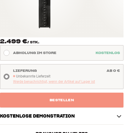
Zubehör
INSPIRATION
MARKEN
2.499 €
/
STK.
NEUHEITEN
ABHOLUNG IM STORE
KOSTENLOS
ANGEBOTE
LIEFERUNG
AB 0 €
Unbekannte Lieferzeit
Unbekannte Lieferzeit
Store Finden
Werde benachrichtigt, wenn der Artikel auf Lager ist
Kundendienst
Anmelden
Kundendienst
BESTELLEN
Bauen mit Klang
KOSTENLOSE DEMONSTRATION