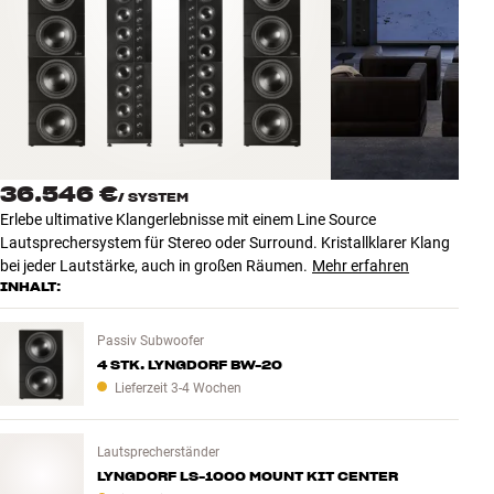
Zubehör
INSPIRATION
MARKEN
NEUHEITEN
36.546 €
/
SYSTEM
Erlebe ultimative Klangerlebnisse mit einem Line Source
ANGEBOTE
Lautsprechersystem für Stereo oder Surround. Kristallklarer Klang
bei jeder Lautstärke, auch in großen Räumen.
Mehr erfahren
INHALT:
Store Finden
Kundendienst
Passiv Subwoofer
Anmelden
4 STK. LYNGDORF BW-20
Kundendienst
Lieferzeit 3-4 Wochen
Bauen mit Klang
Lautsprecherständer
LYNGDORF LS-1000 MOUNT KIT CENTER