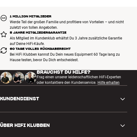
BUCHE EINEN EXPERTEN
Technische Zeichnungen dazu gibt es hier - Lyngdorf LS-1000 Left
1 MILLION MITGLIEDER
Werde Teil der großen Familie und profitiere von Vorteilen – und nicht
Technische Zeichnungen dazu gibt es hier - Lyngdorf LS-1000 Right
zuletzt von tollen Angeboten.
5 JAHRE MITGLIEDERGARANTIE
Als Mitglied im Kundenklub erhältst Du 3 Jahre zusätzliche Garantie
auf Deine HiFi-Käufe.
60 TAGE VOLLES RÜCKGABERECHT
Bei HiFi Klubben kannst Du Dein neues Equipment 60 Tage lang zu
Hause testen, bevor Du Dich entscheidest.
BRAUCHST DU HILFE?
Frag einen unserer leidenschaftlichen HiFi-Experten
oder kontaktiere den Kundenservice.
Hilfe erhalten
KUNDENDIENST
Kontakt
ÜBER HIFI KLUBBEN
Fragen und Antworten