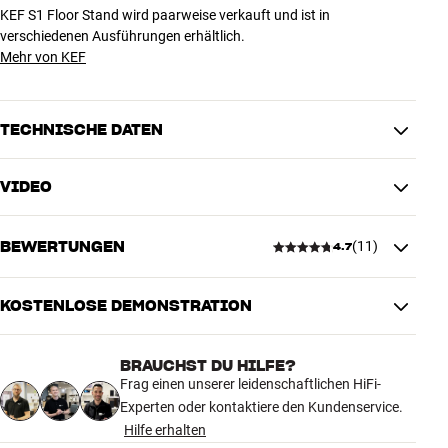
KEF S1 Floor Stand wird paarweise verkauft und ist in
verschiedenen Ausführungen erhältlich.
Mehr von KEF
TECHNISCHE DATEN
VIDEO
MASSE UND DESIGN
Farbe
Grau
BEWERTUNGEN
(
11
)
Gewicht (kg)
3
4.7
Gewicht der Verpackung (kg)
3,7
35,5 x 7,5 x 74 cm (breite x höhe
Maße (Verpackung)
KOSTENLOSE DEMONSTRATION
x tiefe)
4.7
20,8 x 68,3 x 25,1 cm (breite x
Maße (Produkt)
höhe x tiefe)
BRAUCHST DU HILFE?
11 anzeigen
Frag einen unserer leidenschaftlichen HiFi-
Experten oder kontaktiere den Kundenservice.
ALLGEMEINE MERKMALE
Hilfe erhalten
Bodenständer für KEF Lautsprecher LSX II / LSX II LT
5
9