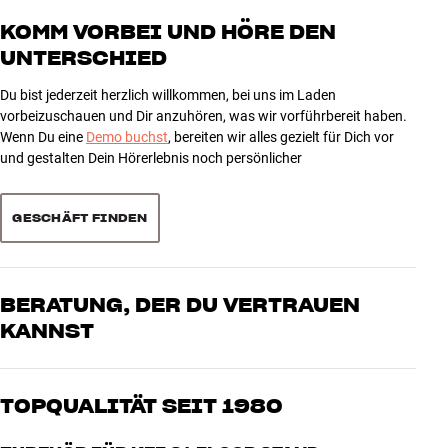
Schraublöcher in der oberen Platte zur Befestigung der
4
1
KOMM VORBEI UND HÖRE DEN
Lautsprecher
UNTERSCHIED
3
Verdeckte Kabelführung in der Säule
1
Säule kann zur zusätzlichen Dämpfung mit Sand o.ä. gefüllt
2
0
Du bist jederzeit herzlich willkommen, bei uns im Laden
werden
1
0
vorbeizuschauen und Dir anzuhören, was wir vorführbereit haben.
Material: Aluminium
Wenn Du eine
Demo buchst
, bereiten wir alles gezielt für Dich vor
Höhe: 68,3 cm
und gestalten Dein Hörerlebnis noch persönlicher
Bodenplatte: 20,8 x 25,1 cm (BxH)
Sortieren
Verstellbare Gummifüße und Schrauben im Lieferumfang enthalten
Gewicht: 2,9 kg (pro Stück)
GESCHÄFT FINDEN
BERATUNG, DER DU VERTRAUEN
KANNST
Unsere Mitarbeiter sind echte Enthusiasten, die unsere Produkte
genau kennen und für großartigen Klang brennen – sei es für Musik
TOPQUALITÄT SEIT 1980
oder Heimkino. Erzähle uns, wovon Du träumst, und wir finden
gemeinsam die Lösung, die zu Deinen Bedürfnissen und Deinem
Alle Produkte von HiFi Klubben für Musik, Heimkino und TV sind