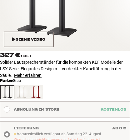
Zubehör
INSPIRATION
MARKEN
SIEHE VIDEO
NEUHEITEN
327 €
/
SET
Solider Lautsprecherständer für die kompakten KEF Modelle der
ANGEBOTE
LSX-Serie. Elegantes Design mit verdeckter Kabelführung in der
Säule.
Mehr erfahren
Farbe
Grau
Store Finden
Kundendienst
Anmelden
Kundendienst
ABHOLUNG IM STORE
KOSTENLOS
Bauen mit Klang
LIEFERUNG
AB 0 €
Voraussichtlich verfügbar ab Samstag 22. August
Voraussichtlich verfügbar ab Samstag 22. August
Werde benachrichtigt, wenn der Artikel auf Lager ist