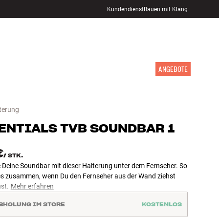
Kundendienst
Bauen mit Klang
STORE FINDEN
ANMELDEN
WARENKORB
INSPIRATION
MARKEN
NEUHEITEN
ANGEBOTE
terung
ENTIALS
TVB SOUNDBAR 1
€
/
STK.
e Deine Soundbar mit dieser Halterung unter dem Fernseher. So
lles zusammen, wenn Du den Fernseher aus der Wand ziehst
st.
Mehr erfahren
BHOLUNG IM STORE
KOSTENLOS