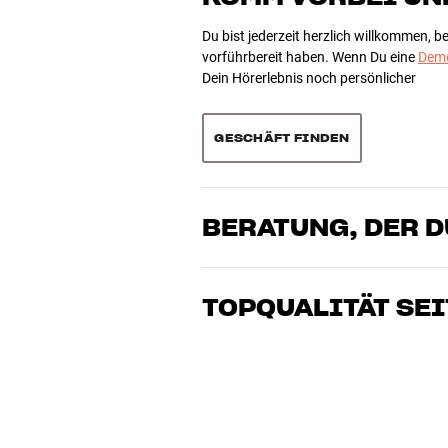
0
Du bist jederzeit herzlich willkommen, 
vorführbereit haben. Wenn Du eine
Demo
Dein Hörerlebnis noch persönlicher
Sortieren
GESCHÄFT FINDEN
BERATUNG, DER 
Unsere Mitarbeiter sind echte Enthusia
Klang brennen – sei es für Musik oder H
TOPQUALITÄT SEI
gemeinsam die Lösung, die zu Deinen B
Alle Produkte von HiFi Klubben für Musi
lange Lebensdauer ausgelegt. Gut für D
BUCHE EINEN EXPERTEN