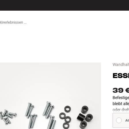
ZUBEHÖR
Wandhal
ESS
39 
Befestig
bleibt a
oder dreh
A