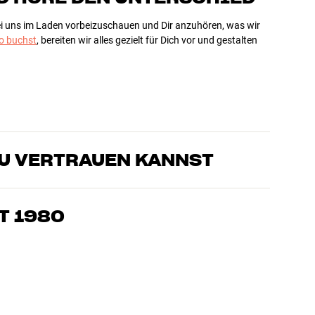
bei uns im Laden vorbeizuschauen und Dir anzuhören, was wir
 buchst
, bereiten wir alles gezielt für Dich vor und gestalten
DU VERTRAUEN KANNST
sten, die unsere Produkte genau kennen und für großartigen
eimkino. Erzähle uns, wovon Du träumst, und wir finden
T 1980
edürfnissen und Deinem Budget passt
k, Heimkino und TV sind sorgfältig ausgewählt und auf eine
einen Geldbeutel und die Umwelt.