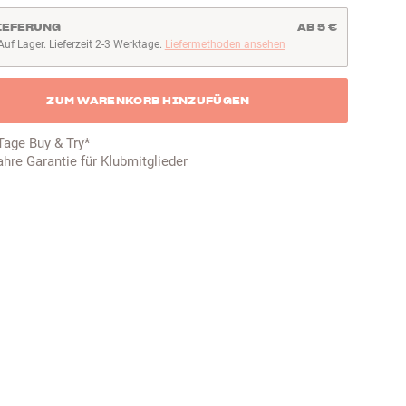
IEFERUNG
AB 5 €
Auf Lager. Lieferzeit 2-3 Werktage.
Liefermethoden ansehen
uf Lager. Lieferzeit 2-3 Werktage
ZUM WARENKORB HINZUFÜGEN
Tage Buy & Try*
ahre Garantie für Klubmitglieder