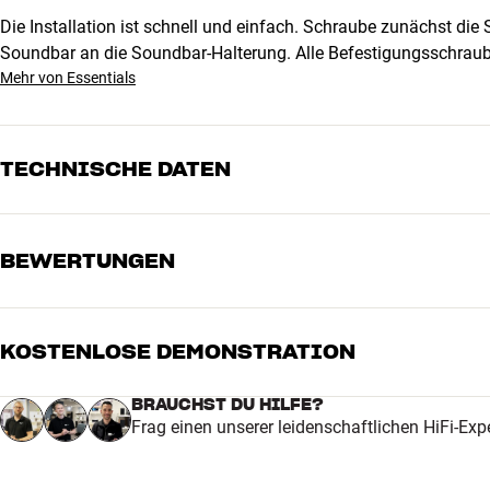
Die Installation ist schnell und einfach. Schraube zunächst d
Soundbar an die Soundbar-Halterung. Alle Befestigungsschraub
Mehr von Essentials
TECHNISCHE DATEN
BEWERTUNGEN
MASSE UND DESIGN
Farbe
Schwarz
Gewicht (kg)
1
Gewicht der Verpackung (kg)
1,14
KOSTENLOSE DEMONSTRATION
5
Maße (Verpackung)
2,1 x 17 x 47,5 cm (breite x hö
4
BRAUCHST DU HILFE?
ALLGEMEINE MERKMALE
Frag einen unserer leidenschaftlichen HiFi-Exp
3
Halterung zur Befestigung einer Soundbar an der TV-Halterung
2
Max. Belastung: 15 kg