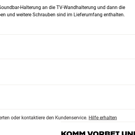
ie Soundbar-Halterung an die TV-Wandhalterung und dann die
en und weitere Schrauben sind im Lieferumfang enthalten.
1
he x tiefe)
5.0
0
erten oder kontaktiere den Kundenservice.
Hilfe erhalten
0
1 anzeigen
0
KOMM VORBEI UN