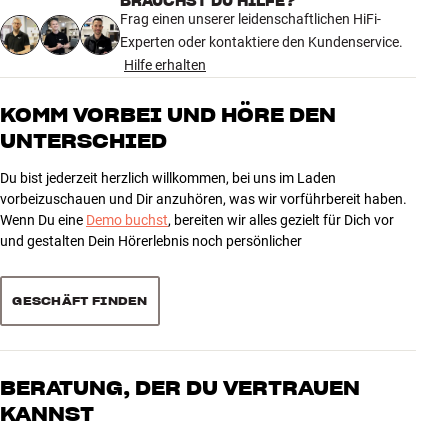
BRAUCHST DU HILFE?
M8x20 (x4), M8x35 (x4), M8x50 (x4)
5.0
Gewicht der Verpackung (kg)
Frag einen unserer leidenschaftlichen HiFi-
0,36
Experten oder kontaktiere den Kundenservice.
4,1 x 9,5 x 15,5 cm (breite x höhe
Distanzstücke: 5 mm (x8), 15 mm (x4)
Maße (Verpackung)
x tiefe)
Hilfe erhalten
6 anzeigen
Unterlegscheiben: M4/M5 (x4), M6/M8 (x4)
KOMM VORBEI UND HÖRE DEN
ALLGEMEINE MERKMALE
Mehr von Essentials
5
UNTERSCHIED
6
Set mit Schrauben, Unterlegscheiben und Distanzstücken in
gängigen Größen
4
0
Du bist jederzeit herzlich willkommen, bei uns im Laden
Zur Befestigung von TVs an TV-Halterungen
3
0
vorbeizuschauen und Dir anzuhören, was wir vorführbereit haben.
Schrauben: M4x12 (x4), M4x20 (x4), M5x12 (x4), M5x20 (x4),
Wenn Du eine
Demo buchst
, bereiten wir alles gezielt für Dich vor
2
0
M5x30 (x4), M6x12 (x4), M6x20 (x4), M6x35 (x4), M8x12 (x4),
und gestalten Dein Hörerlebnis noch persönlicher
M8x20 (x4), M8x35 (x4), M8x50 (x4)
1
0
Distanzstücke: 5 mm (x8), 15 mm (x4)
Unterlegscheiben: M4/M5 (x4), M6/M8 (x4)
GESCHÄFT FINDEN
Sortieren
BERATUNG, DER DU VERTRAUEN
KANNST