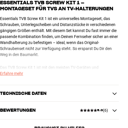
ESSENTIALS TVB SCREW KIT 1 –
MONTAGESET FÜR TVS AN TV-HALTERUNGEN
Essentials TVB Screw Kit 1 ist ein universelles Montageset, das
Schrauben, Unterlegscheiben und Distanzstücke in verschiedenen
gängigen Größen enthält. Mit diesem Set kannst Du fast immer die
passende Kombination finden, um Deinen Fernseher sicher an einer
Wandhalterung zu befestigen – ideal, wenn das Original-
Schraubenset nicht zur Verfügung steht. So ersparst Du Dir den
Weg in den Baumarkt.
Das TVB Screw Kit 1 ist mit den meisten TV-Geräten und
Halterungen auf dem Markt kompatibel. Für absolute Sicherheit
Erfahre mehr
kannst Du in der Regel die genauen Spezifikationen in der
Bedienungsanleitung oder auf der Herstellerwebsite nachlesen.
Alternativ hilft Dir auch HiFi Klubben gerne weiter.
TECHNISCHE DATEN
Essentials TVB Screw Kit 1 wird als komplettes Set verkauft.
BEWERTUNGEN
(
6
)
5.0
MASSE UND DESIGN
Schrauben: M4x12 (x4), M4x20 (x4), M5x12 (x4), M5x20 (x4),
Farbe
Schwarz
M5x30 (x4), M6x12 (x4), M6x20 (x4), M6x35 (x4), M8x12 (x4),
Gewicht (kg)
0,32