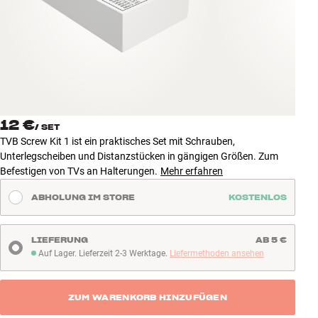
Zubehör
INSPIRATION
MARKEN
NEUHEITEN
12 €
/
SET
TVB Screw Kit 1 ist ein praktisches Set mit Schrauben,
ANGEBOTE
Unterlegscheiben und Distanzstücken in gängigen Größen. Zum
Befestigen von TVs an Halterungen.
Mehr erfahren
Store Finden
ABHOLUNG IM STORE
KOSTENLOS
Kundendienst
Anmelden
Kundendienst
LIEFERUNG
AB 5 €
Bauen mit Klang
Auf Lager. Lieferzeit 2-3 Werktage.
Liefermethoden ansehen
Auf Lager. Lieferzeit 2-3 Werktage
ZUM WARENKORB HINZUFÜGEN