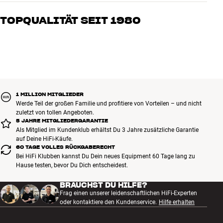
Unsere Mitarbeiter sind echte Enthusiasten, die unsere Produkte
genau kennen und für großartigen Klang brennen – sei es für Musik
TOPQUALITÄT SEIT 1980
oder Heimkino. Erzähle uns, wovon Du träumst, und wir finden
gemeinsam die Lösung, die zu Deinen Bedürfnissen und Deinem
Alle Produkte von HiFi Klubben für Musik, Heimkino und TV sind
Budget passt
sorgfältig ausgewählt und auf eine lange Lebensdauer ausgelegt.
Gut für Deinen Geldbeutel und die Umwelt.
BUCHE EINEN EXPERTEN
1 MILLION MITGLIEDER
Werde Teil der großen Familie und profitiere von Vorteilen – und nicht
zuletzt von tollen Angeboten.
5 JAHRE MITGLIEDERGARANTIE
Als Mitglied im Kundenklub erhältst Du 3 Jahre zusätzliche Garantie
auf Deine HiFi-Käufe.
60 TAGE VOLLES RÜCKGABERECHT
Bei HiFi Klubben kannst Du Dein neues Equipment 60 Tage lang zu
Hause testen, bevor Du Dich entscheidest.
BRAUCHST DU HILFE?
Frag einen unserer leidenschaftlichen HiFi-Experten
oder kontaktiere den Kundenservice.
Hilfe erhalten