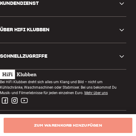
KUNDENDIENST
Kontakt
ÜBER HIFI KLUBBEN
Fragen und Antworten
Rückgabe und Reklamation
Store finden
Bestellung widerrufen
SCHNELLZUGRIFFE
Über uns
Lieferung
Kundenklub
Geschenkkarte
AGB
Abend zum Zuhören
Bei HiFi Klubben dreht sich alles um Klang und Bild – nicht um
Bauen mit Klang
Kühlschränke, Waschmaschinen oder Stabmixer. Bei uns bekommst Du
Datenschutzerklärung
Wettbewerbe
Musik- und Filmerlebnisse für jeden einzelnen Euro.
Mehr über uns
Montage und Installation
Impressum
Jobs bei HiFi Klubben
Miete dir eine SOUNDBOKS
Rückgabe von Elektroschrott
ZUM WARENKORB HINZUFÜGEN
HiFi Klubben Deutschland GmbH
Produktbewertungen