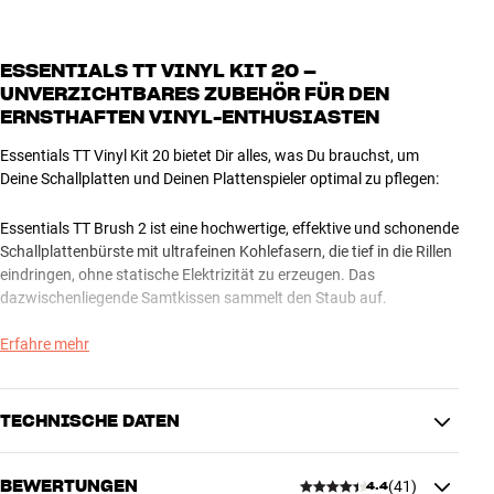
ESSENTIALS TT VINYL KIT 20 –
UNVERZICHTBARES ZUBEHÖR FÜR DEN
ERNSTHAFTEN VINYL-ENTHUSIASTEN
Essentials TT Vinyl Kit 20 bietet Dir alles, was Du brauchst, um
Deine Schallplatten und Deinen Plattenspieler optimal zu pflegen:
Essentials TT Brush 2 ist eine hochwertige, effektive und schonende
Schallplattenbürste mit ultrafeinen Kohlefasern, die tief in die Rillen
eindringen, ohne statische Elektrizität zu erzeugen. Das
dazwischenliegende Samtkissen sammelt den Staub auf.
Erfahre mehr
Essentials TT Brush Stylus 1 ist eine praktische kleine
Reinigungsbürste mit Kohlefasern, die effektiv Staub und Schmutz
von Deiner Tonabnehmernadel entfernt.
TECHNISCHE DATEN
Essentials TT Mat Leather ist eine Plattenmatte aus echtem Leder,
die statische Elektrizität reduziert, Resonanzen dämpft und hilft,
BEWERTUNGEN
(
41
)
4.4
den Staub in Schach zu halten.