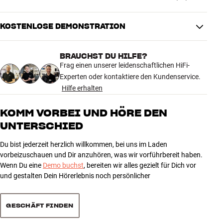
MASSE UND DESIGN
Mehr von Essentials
Farbe
Schwarz
Gewicht (kg)
0,4
KOSTENLOSE DEMONSTRATION
4.4
Gewicht der Verpackung (kg)
0,41
12,4 x 35 x 6,8 cm (breite x höhe
Maße (Verpackung)
BRAUCHST DU HILFE?
x tiefe)
41 anzeigen
Frag einen unserer leidenschaftlichen HiFi-
Experten oder kontaktiere den Kundenservice.
ALLGEMEINE MERKMALE
Hilfe erhalten
5
26
Schallplattenbürste
Tonabnehmerbürste
4
6
KOMM VORBEI UND HÖRE DEN
Plattenmatte aus echtem Leder
UNTERSCHIED
3
9
2
0
Du bist jederzeit herzlich willkommen, bei uns im Laden
1
0
vorbeizuschauen und Dir anzuhören, was wir vorführbereit haben.
Wenn Du eine
Demo buchst
, bereiten wir alles gezielt für Dich vor
und gestalten Dein Hörerlebnis noch persönlicher
Sortieren
GESCHÄFT FINDEN