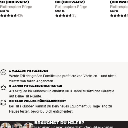
10 (SCHWARZ)
30 (SCHWARZ)
(SCHWA
Plattenspieler-Pflege
Plattenspieler-Pflege
Plattenspie
39 €
99 €
13 €
436
35
1 MILLION MITGLIEDER
Werde Teil der großen Familie und profitiere von Vorteilen – und nicht
zuletzt von tollen Angeboten.
5 JAHRE MITGLIEDERGARANTIE
Als Mitglied im Kundenklub erhältst Du 3 Jahre zusätzliche Garantie
auf Deine HiFi-Käufe.
60 TAGE VOLLES RÜCKGABERECHT
Bei HiFi Klubben kannst Du Dein neues Equipment 60 Tage lang zu
Hause testen, bevor Du Dich entscheidest.
BRAUCHST DU HILFE?
Frag einen unserer leidenschaftlichen HiFi-Experten