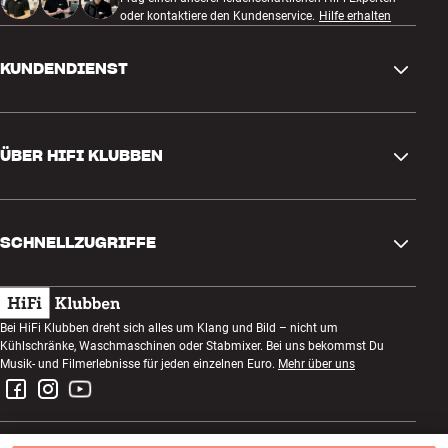
oder kontaktiere den Kundenservice.
Hilfe erhalten
KUNDENDIENST
Kontakt
ÜBER HIFI KLUBBEN
Fragen und Antworten
Rückgabe und Reklamation
Store finden
Bestellung widerrufen
SCHNELLZUGRIFFE
Über uns
Lieferung
Kundenklub
Geschenkkarte
AGB
Abend zum Zuhören
Bei HiFi Klubben dreht sich alles um Klang und Bild – nicht um
Bauen mit Klang
Kühlschränke, Waschmaschinen oder Stabmixer. Bei uns bekommst Du
Datenschutzerklärung
Wettbewerbe
Musik- und Filmerlebnisse für jeden einzelnen Euro.
Mehr über uns
Montage und Installation
Impressum
Jobs bei HiFi Klubben
Miete dir eine SOUNDBOKS