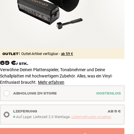
Zubehör
INSPIRATION
MARKEN
NEUHEITEN
OUTLET
1 Outlet-Artikel verfügbar -
ab 59 €
69 €
/
STK.
ANGEBOTE
Verwöhne Deinen Plattenspieler, Tonabnehmer und Deine
Schallplatten mit hochwertigem Zubehör. Alles, was ein Vinyl-
Store Finden
Enthusiast braucht.
Mehr erfahren
Kundendienst
ABHOLUNG IM STORE
KOSTENLOS
Anmelden
Kundendienst
Bauen mit Klang
LIEFERUNG
AB 5 €
Auf Lager. Lieferzeit 2-3 Werktage.
Liefermethoden ansehen
Auf Lager. Lieferzeit 2-3 Werktage