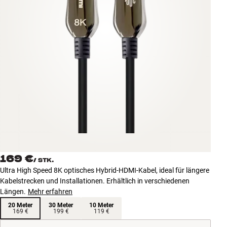
Zubehör
INSPIRATION
MARKEN
NEUHEITEN
ANGEBOTE
Store Finden
Kundendienst
169 €
Anmelden
/
STK.
Kundendienst
Ultra High Speed 8K optisches Hybrid-HDMI-Kabel, ideal für längere
Bauen mit Klang
Kabelstrecken und Installationen. Erhältlich in verschiedenen
Längen.
Mehr erfahren
20 Meter
30 Meter
10 Meter
169 €
199 €
119 €