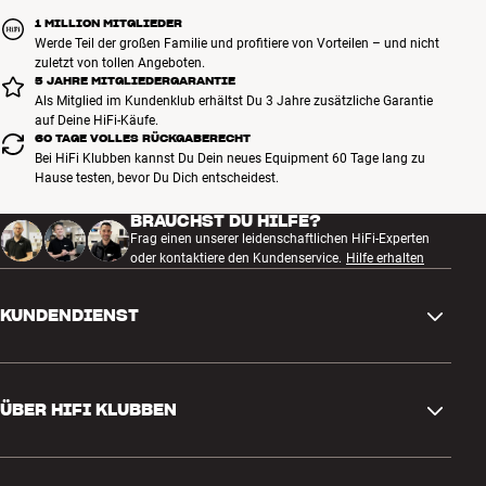
1 MILLION MITGLIEDER
Werde Teil der großen Familie und profitiere von Vorteilen – und nicht
zuletzt von tollen Angeboten.
5 JAHRE MITGLIEDERGARANTIE
Als Mitglied im Kundenklub erhältst Du 3 Jahre zusätzliche Garantie
auf Deine HiFi-Käufe.
60 TAGE VOLLES RÜCKGABERECHT
Bei HiFi Klubben kannst Du Dein neues Equipment 60 Tage lang zu
Hause testen, bevor Du Dich entscheidest.
BRAUCHST DU HILFE?
Frag einen unserer leidenschaftlichen HiFi-Experten
oder kontaktiere den Kundenservice.
Hilfe erhalten
KUNDENDIENST
Kontakt
ÜBER HIFI KLUBBEN
Fragen und Antworten
Rückgabe und Reklamation
Store finden