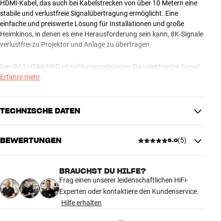
HDMI-Kabel, das auch bei Kabelstrecken von über 10 Metern eine
stabile und verlustfreie Signalübertragung ermöglicht. Eine
einfache und preiswerte Lösung für Installationen und große
Heimkinos, in denen es eine Herausforderung sein kann, 8K-Signale
verlustfrei zu Projektor und Anlage zu übertragen.
Das BA1 HDMI PRO ist richtungsgebunden: Das elektrische Signal
wird am ersten Stecker in ein optisches Signal umgewandelt und
Erfahre mehr
am anderen Ende zurückkonvertiert. Optische Signale sind ideal für
lange Übertragungswege, und dieses Kabel nutzt diese Technologie
auf elegante Weise. Es ist dreifach abgeschirmt, und die robusten
TECHNISCHE DATEN
Stecker mit vergoldeten Kontaktflächen unterstreichen die hohe
Qualität dieses Produkts, das für eine lange Lebensdauer
entwickelt wurde.
BEWERTUNGEN
(
5
)
5.0
VERBINDUNGEN
Stecker
HDMI
Das Essentials BA1 HDMI PRO ist in Schwarz und in verschiedenen
BRAUCHST DU HILFE?
Längen erhältlich.
5.0
Frag einen unserer leidenschaftlichen HiFi-
SOLLTE ICH HIGH SPEED ODER ULTRA HIGH SPEED
PRODUKTDATEN
WÄHLEN?
Experten oder kontaktiere den Kundenservice.
Ethernet-kompatibel
Ja
Hilfe erhalten
Für den normalen TV-Gebrauch reicht ein High-Speed-HDMI-Kabel
5 anzeigen
ARC-kompatibel
Ja
in der Regel völlig aus. Es unterstützt alle grundlegenden
Noise-Dissipation System
Nein