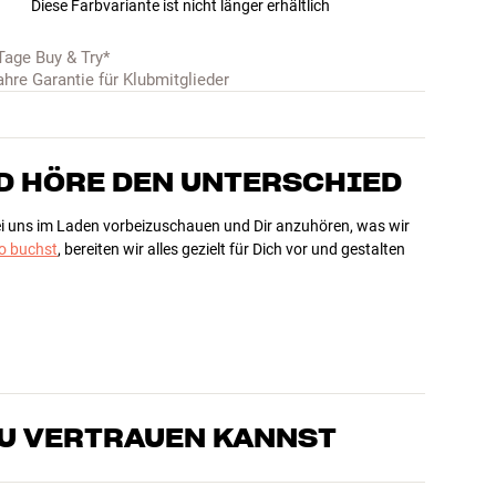
Diese Farbvariante ist nicht länger erhältlich
Tage Buy & Try*
ahre Garantie für Klubmitglieder
D HÖRE DEN UNTERSCHIED
bei uns im Laden vorbeizuschauen und Dir anzuhören, was wir
 buchst
, bereiten wir alles gezielt für Dich vor und gestalten
DU VERTRAUEN KANNST
sten, die unsere Produkte genau kennen und für großartigen