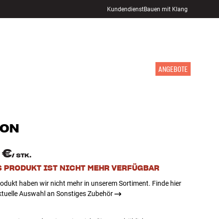
Kundendienst
Bauen mit Klang
STORE FINDEN
ANMELDEN
WARENKORB
INSPIRATION
MARKEN
NEUHEITEN
ANGEBOTE
NON
 €
/
STK.
S PRODUKT IST NICHT MEHR VERFÜGBAR
odukt haben wir nicht mehr in unserem Sortiment. Finde hier
ktuelle Auswahl an Sonstiges Zubehör