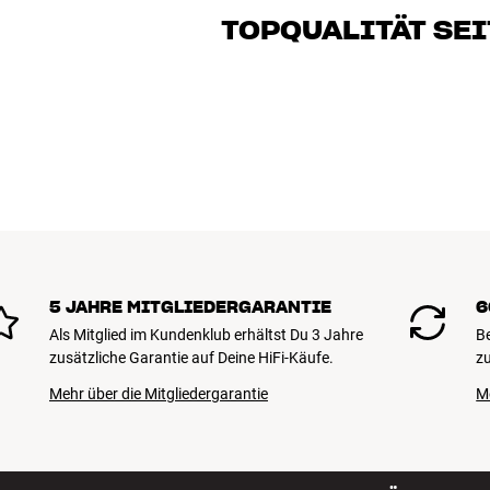
Klang brennen – sei es für Musik oder H
TOPQUALITÄT SEI
gemeinsam die Lösung, die zu Deinen B
Alle Produkte von HiFi Klubben für Musi
lange Lebensdauer ausgelegt. Gut für D
BUCHE EINEN EXPERTEN
5 JAHRE MITGLIEDERGARANTIE
6
Als Mitglied im Kundenklub erhältst Du 3 Jahre
B
zusätzliche Garantie auf Deine HiFi-Käufe.
zu
Mehr über die Mitgliedergarantie
M