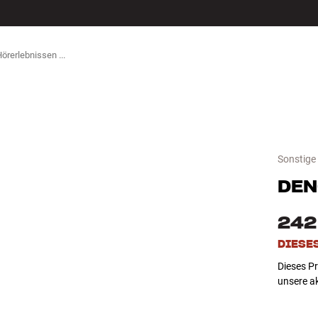
ZUBEHÖR
Sonstige
DE
242
DIESE
Dieses Pr
unsere a