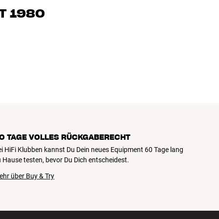
eimkino. Erzähle uns, wovon Du träumst, und wir finden
T 1980
edürfnissen und Deinem Budget passt
k, Heimkino und TV sind sorgfältig ausgewählt und auf eine
einen Geldbeutel und die Umwelt.
0 TAGE VOLLES RÜCKGABERECHT
ei HiFi Klubben kannst Du Dein neues Equipment 60 Tage lang
 Hause testen, bevor Du Dich entscheidest.
ehr über Buy & Try