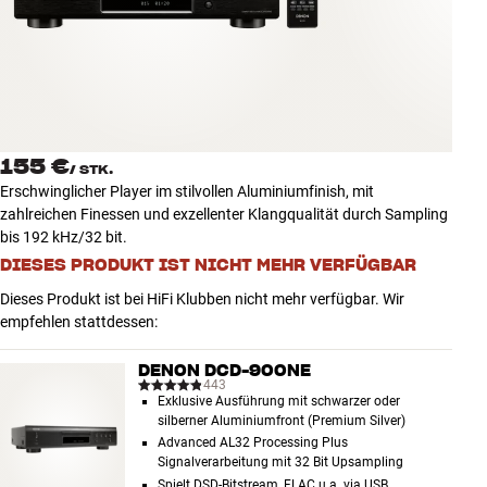
Zubehör
INSPIRATION
MARKEN
155 €
/
STK.
NEUHEITEN
Erschwinglicher Player im stilvollen Aluminiumfinish, mit
zahlreichen Finessen und exzellenter Klangqualität durch Sampling
ANGEBOTE
bis 192 kHz/32 bit.
DIESES PRODUKT IST NICHT MEHR VERFÜGBAR
Store Finden
Dieses Produkt ist bei HiFi Klubben nicht mehr verfügbar. Wir
Kundendienst
empfehlen stattdessen:
Anmelden
Kundendienst
DENON DCD-900NE
Bauen mit Klang
443
Exklusive Ausführung mit schwarzer oder
silberner Aluminiumfront (Premium Silver)
Advanced AL32 Processing Plus
Signalverarbeitung mit 32 Bit Upsampling
Spielt DSD-Bitstream, FLAC u.a. via USB