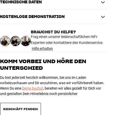
TECHNISCHE DATEN
KOSTENLOSE DEMONSTRATION
MASSE UND DESIGN
Farbe
Schwarz
BRAUCHST DU HILFE?
Modell / Variante
Schwarz
Frag einen unserer leidenschaftlichen HiFi-
Gewicht (kg)
3,98
Experten oder kontaktiere den Kundenservice.
Gewicht der Verpackung (kg)
5,2
Hilfe erhalten
36 x 18 x 51 cm (breite x höhe x
Maße (Verpackung)
tiefe)
KOMM VORBEI UND HÖRE DEN
UNTERSCHIED
ALLGEMEINE MERKMALE
Fernbedienung : Ja (Systemfernbedienung)
Du bist jederzeit herzlich willkommen, bei uns im Laden
Kategorie : CD-Player
vorbeizuschauen und Dir anzuhören, was wir vorführbereit haben.
Gewicht : 4,0 kg
Wenn Du eine
Demo buchst
, bereiten wir alles gezielt für Dich vor
Raw -> PCM dekodning :
und gestalten Dein Hörerlebnis noch persönlicher
Formate : CD, CD-R, MP3*, WMA*
Farbe : Premium Silver oder Schwarz
GESCHÄFT FINDEN
Größe : 43,4 x 10,7 x 27,9 cm (B x H x T)