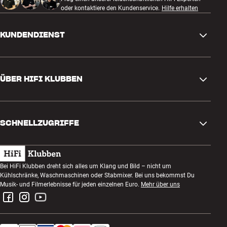
oder kontaktiere den Kundenservice.
Hilfe erhalten
KUNDENDIENST
Kontakt
ÜBER HIFI KLUBBEN
Fragen und Antworten
Rückgabe und Reklamation
Store finden
Bestellung widerrufen
SCHNELLZUGRIFFE
Über uns
Lieferung
Kundenklub
Geschenkkarte
AGB
Abend zum Zuhören
Bei HiFi Klubben dreht sich alles um Klang und Bild – nicht um
Bauen mit Klang
Kühlschränke, Waschmaschinen oder Stabmixer. Bei uns bekommst Du
Datenschutzerklärung
Wettbewerbe
Musik- und Filmerlebnisse für jeden einzelnen Euro.
Mehr über uns
Montage und Installation
Impressum
Jobs bei HiFi Klubben
Miete dir eine SOUNDBOKS