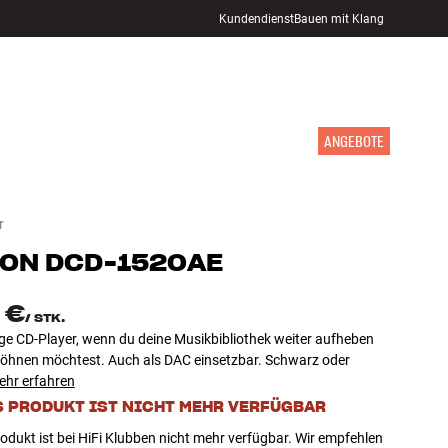
Kundendienst
Bauen mit Klang
STORE FINDEN
ANMELDEN
WARENKORB
INSPIRATION
MARKEN
NEUHEITEN
ANGEBOTE
r
NON
DCD-1520AE
 €
/
STK.
ige CD-Player, wenn du deine Musikbibliothek weiter aufheben
öhnen möchtest. Auch als DAC einsetzbar. Schwarz oder
ehr erfahren
S PRODUKT IST NICHT MEHR VERFÜGBAR
odukt ist bei HiFi Klubben nicht mehr verfügbar. Wir empfehlen