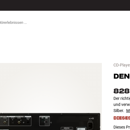
ZUBEHÖR
CD-Playe
DE
828
Der richt
und verw
Silber.
M
DIESE
Dieses Pr