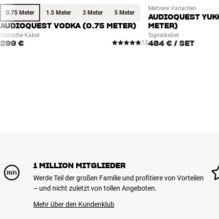
Mehrere Varianten
0.75 Meter
1.5 Meter
3 Meter
5 Meter
AUDIOQUEST YUKO
AUDIOQUEST VODKA (0.75 METER)
METER)
Optische Kabel
Signalkabel
299 €
484 €
/ SET
13
1 MILLION MITGLIEDER
Werde Teil der großen Familie und profitiere von Vorteilen
– und nicht zuletzt von tollen Angeboten.
Mehr über den Kundenklub