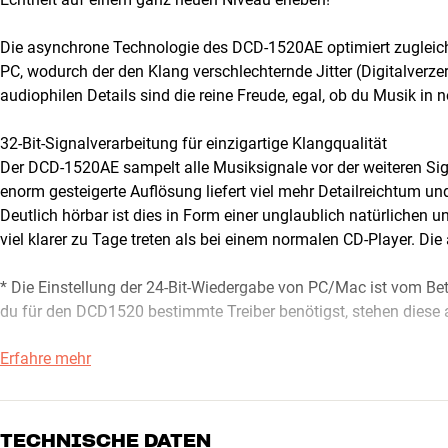
Die asynchrone Technologie des DCD-1520AE optimiert zugleic
PC, wodurch der den Klang verschlechternde Jitter (Digitalver
audiophilen Details sind die reine Freude, egal, ob du Musik in 
32-Bit-Signalverarbeitung für einzigartige Klangqualität
Der DCD-1520AE sampelt alle Musiksignale vor der weiteren Sign
enorm gesteigerte Auflösung liefert viel mehr Detailreichtum u
Deutlich hörbar ist dies in Form einer unglaublich natürlichen
viel klarer zu Tage treten als bei einem normalen CD-Player. Di
* Die Einstellung der 24-Bit-Wiedergabe von PC/Mac ist vom 
du für den DCD1520 bestimmte Treiber benötigst, stehen dies
Erfahre mehr
Mehr von Denon
TECHNISCHE DATEN