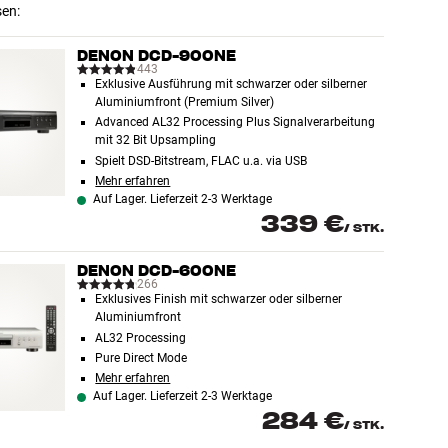
sen:
DENON DCD-900NE
443
Exklusive Ausführung mit schwarzer oder silberner
Aluminiumfront (Premium Silver)
Advanced AL32 Processing Plus Signalverarbeitung
mit 32 Bit Upsampling
Spielt DSD-Bitstream, FLAC u.a. via USB
Mehr erfahren
Auf Lager. Lieferzeit 2-3 Werktage
339 €
/
STK.
DENON DCD-600NE
266
Exklusives Finish mit schwarzer oder silberner
Aluminiumfront
AL32 Processing
Pure Direct Mode
Mehr erfahren
Auf Lager. Lieferzeit 2-3 Werktage
284 €
/
STK.