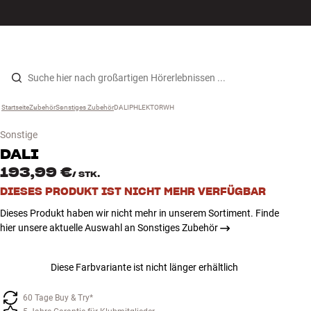
Hi-Fi
MENÜ
STORE FINDEN
ANMELDEN
WARENKORB
Lautsprecher
Zum Inhalt wechseln
Startseite
Zubehör
›
Sonstiges Zubehör
›
DALIPHLEKTORWH
›
Plattenspieler
Sonstige
Kopfhörer
DALI
193,99 €
/
STK.
Surround
DIESES PRODUKT IST NICHT MEHR VERFÜGBAR
Dieses Produkt haben wir nicht mehr in unserem Sortiment. Finde
TV
hier unsere aktuelle Auswahl an Sonstiges Zubehör
Systeme
Diese Farbvariante ist nicht länger erhältlich
Kabel
60 Tage Buy & Try*