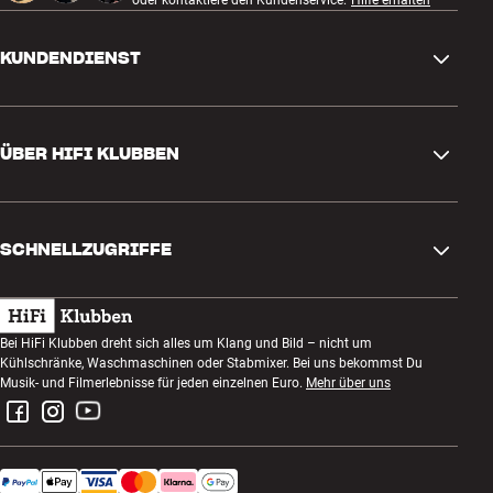
oder kontaktiere den Kundenservice.
Hilfe erhalten
KUNDENDIENST
Kontakt
ÜBER HIFI KLUBBEN
Fragen und Antworten
Rückgabe und Reklamation
Store finden
Bestellung widerrufen
SCHNELLZUGRIFFE
Über uns
Lieferung
Kundenklub
Geschenkkarte
AGB
Abend zum Zuhören
Bei HiFi Klubben dreht sich alles um Klang und Bild – nicht um
Bauen mit Klang
Kühlschränke, Waschmaschinen oder Stabmixer. Bei uns bekommst Du
Datenschutzerklärung
Wettbewerbe
Musik- und Filmerlebnisse für jeden einzelnen Euro.
Mehr über uns
Montage und Installation
Impressum
Jobs bei HiFi Klubben
Miete dir eine SOUNDBOKS
Rückgabe von Elektroschrott