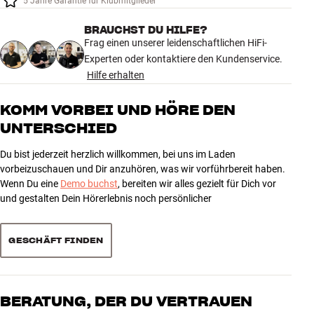
5 Jahre Garantie für Klubmitglieder
Zubehör
BRAUCHST DU HILFE?
Frag einen unserer leidenschaftlichen HiFi-
INSPIRATION
Experten oder kontaktiere den Kundenservice.
Hilfe erhalten
MARKEN
KOMM VORBEI UND HÖRE DEN
NEUHEITEN
UNTERSCHIED
ANGEBOTE
Du bist jederzeit herzlich willkommen, bei uns im Laden
vorbeizuschauen und Dir anzuhören, was wir vorführbereit haben.
Wenn Du eine
Demo buchst
, bereiten wir alles gezielt für Dich vor
Store Finden
und gestalten Dein Hörerlebnis noch persönlicher
Kundendienst
Anmelden
Kundendienst
GESCHÄFT FINDEN
Bauen mit Klang
BERATUNG, DER DU VERTRAUEN