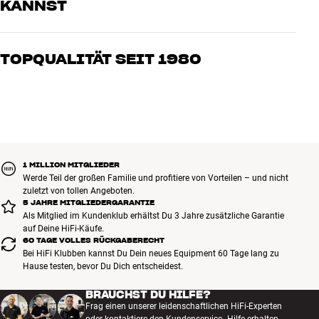
KANNST
Unsere Mitarbeiter sind echte Enthusiasten, die unsere Produkte
genau kennen und für großartigen Klang brennen – sei es für Musik
TOPQUALITÄT SEIT 1980
oder Heimkino. Erzähle uns, wovon Du träumst, und wir finden
gemeinsam die Lösung, die zu Deinen Bedürfnissen und Deinem
Alle Produkte von HiFi Klubben für Musik, Heimkino und TV sind
Budget passt
sorgfältig ausgewählt und auf eine lange Lebensdauer ausgelegt.
Gut für Deinen Geldbeutel und die Umwelt.
BUCHE EINEN EXPERTEN
1 MILLION MITGLIEDER
Werde Teil der großen Familie und profitiere von Vorteilen – und nicht
zuletzt von tollen Angeboten.
5 JAHRE MITGLIEDERGARANTIE
Als Mitglied im Kundenklub erhältst Du 3 Jahre zusätzliche Garantie
auf Deine HiFi-Käufe.
60 TAGE VOLLES RÜCKGABERECHT
Bei HiFi Klubben kannst Du Dein neues Equipment 60 Tage lang zu
Hause testen, bevor Du Dich entscheidest.
BRAUCHST DU HILFE?
Frag einen unserer leidenschaftlichen HiFi-Experten