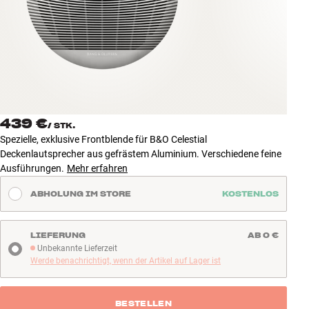
Zubehör
INSPIRATION
MARKEN
NEUHEITEN
439 €
/
STK.
Spezielle, exklusive Frontblende für B&O Celestial
ANGEBOTE
Deckenlautsprecher aus gefrästem Aluminium. Verschiedene feine
Ausführungen.
Mehr erfahren
Store Finden
ABHOLUNG IM STORE
KOSTENLOS
Kundendienst
Anmelden
Kundendienst
LIEFERUNG
AB 0 €
Bauen mit Klang
Unbekannte Lieferzeit
Unbekannte Lieferzeit
Werde benachrichtigt, wenn der Artikel auf Lager ist
BESTELLEN