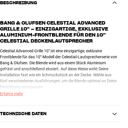
BESCHREIBUNG
BANG & OLUFSEN CELESTIAL ADVANCED
GRILLE 10" – EINZIGARTIGE, EXKLUSIVE
ALUMINIUM-FRONTBLENDE FÜR DEN 10"
CELESTIAL DECKENLAUTSPRECHER
Celestial Advanced Grille 10" ist eine einzigartige, exklusive
Frontblende für das 10"-Modell der Celestial-Lautsprecherserie von
Bang & Olufsen. Die Blende wird aus einem Stück Aluminium
gefräst und anschließend eloxiert. Auf diese Weise wirkt Deine
Installation fast wie ein Schmuckstück an der Decke. Wähle aus
fünf verschiedenen Ausführungen, um die Blende optimal an Deine
Einrichtung anzupassen.
Erfahre mehr
CELESTIAL – WENN VERBORGENER KLANG SICHTBAR
WERDEN SOLL
Im Gegensatz zu den meisten Deckenlautsprechern auf dem Markt
TECHNISCHE DATEN
soll die Celestial-Serie nicht unbedingt so unauffällig und unsichtbar
wie möglich wirken. B&O hat diese Aluminiumfronten so gestaltet,