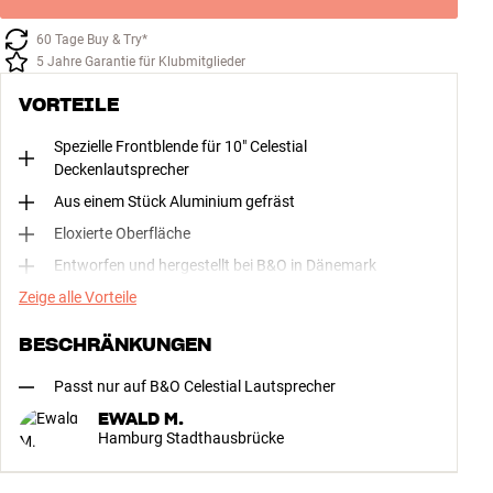
60 Tage Buy & Try*
5 Jahre Garantie für Klubmitglieder
VORTEILE
Spezielle Frontblende für 10" Celestial
Deckenlautsprecher
Aus einem Stück Aluminium gefräst
Eloxierte Oberfläche
Entworfen und hergestellt bei B&O in Dänemark
Zeige alle Vorteile
BESCHRÄNKUNGEN
Passt nur auf B&O Celestial Lautsprecher
EWALD M.
Hamburg Stadthausbrücke