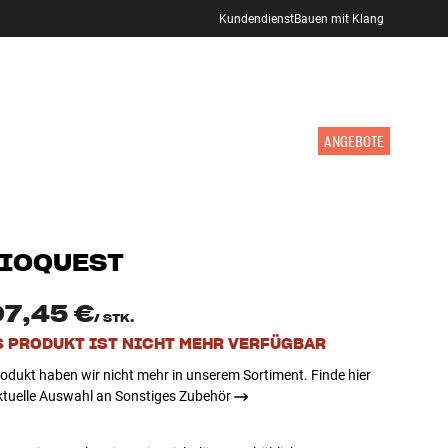
Kundendienst
Bauen mit Klang
STORE FINDEN
ANMELDEN
WARENKORB
INSPIRATION
MARKEN
NEUHEITEN
ANGEBOTE
IOQUEST
07,45 €
/
STK.
S PRODUKT IST NICHT MEHR VERFÜGBAR
odukt haben wir nicht mehr in unserem Sortiment. Finde hier
ktuelle Auswahl an Sonstiges Zubehör