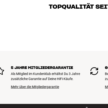
Klang brennen – sei es für Musik oder H
TOPQUALITÄT SEI
gemeinsam die Lösung, die zu Deinen B
Alle Produkte von HiFi Klubben für Musi
lange Lebensdauer ausgelegt. Gut für D
BUCHE EINEN EXPERTEN
5 JAHRE MITGLIEDERGARANTIE
6
Als Mitglied im Kundenklub erhältst Du 3 Jahre
B
zusätzliche Garantie auf Deine HiFi-Käufe.
zu
Mehr über die Mitgliedergarantie
M