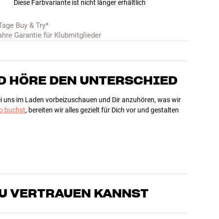
Diese Farbvariante ist nicht länger erhältlich
Tage Buy & Try*
ahre Garantie für Klubmitglieder
D HÖRE DEN UNTERSCHIED
bei uns im Laden vorbeizuschauen und Dir anzuhören, was wir
 buchst
, bereiten wir alles gezielt für Dich vor und gestalten
DU VERTRAUEN KANNST
sten, die unsere Produkte genau kennen und für großartigen