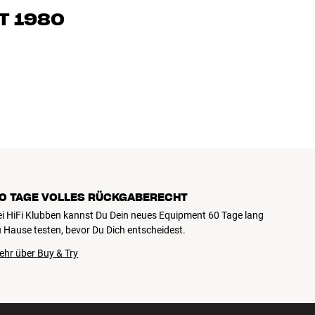
eimkino. Erzähle uns, wovon Du träumst, und wir finden
T 1980
edürfnissen und Deinem Budget passt
k, Heimkino und TV sind sorgfältig ausgewählt und auf eine
einen Geldbeutel und die Umwelt.
0 TAGE VOLLES RÜCKGABERECHT
ei HiFi Klubben kannst Du Dein neues Equipment 60 Tage lang
 Hause testen, bevor Du Dich entscheidest.
ehr über Buy & Try