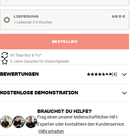
LIEFERUNG
AB 5 €
Lieferzeit 3-4 Wochen
Lieferzeit 3-4 Wochen
BESTELLEN
60 Tage Buy & Try*
5 Jahre Garantie für Klubmitglieder
BEWERTUNGEN
(
4
)
4.8
KOSTENLOSE DEMONSTRATION
4.8
BRAUCHST DU HILFE?
4 anzeigen
Frag einen unserer leidenschaftlichen HiFi-
Experten oder kontaktiere den Kundenservice.
Hilfe erhalten
5
3