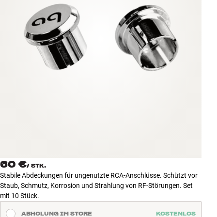
Zubehör
INSPIRATION
MARKEN
NEUHEITEN
ANGEBOTE
Store Finden
Kundendienst
Anmelden
60 €
Kundendienst
/
STK.
Bauen mit Klang
Stabile Abdeckungen für ungenutzte RCA-Anschlüsse. Schützt vor
Staub, Schmutz, Korrosion und Strahlung von RF-Störungen. Set
mit 10 Stück.
ABHOLUNG IM STORE
KOSTENLOS