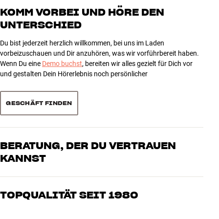
4
1
KOMM VORBEI UND HÖRE DEN
UNTERSCHIED
3
0
2
0
Du bist jederzeit herzlich willkommen, bei uns im Laden
1
0
vorbeizuschauen und Dir anzuhören, was wir vorführbereit haben.
Wenn Du eine
Demo buchst
, bereiten wir alles gezielt für Dich vor
und gestalten Dein Hörerlebnis noch persönlicher
Sortieren
GESCHÄFT FINDEN
BERATUNG, DER DU VERTRAUEN
KANNST
Unsere Mitarbeiter sind echte Enthusiasten, die unsere Produkte
genau kennen und für großartigen Klang brennen – sei es für Musik
TOPQUALITÄT SEIT 1980
oder Heimkino. Erzähle uns, wovon Du träumst, und wir finden
gemeinsam die Lösung, die zu Deinen Bedürfnissen und Deinem
Alle Produkte von HiFi Klubben für Musik, Heimkino und TV sind
Budget passt