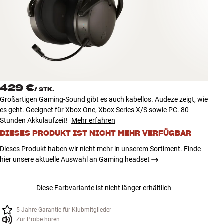
Zubehör
INSPIRATION
MARKEN
NEUHEITEN
429 €
/
STK.
Großartigen Gaming-Sound gibt es auch kabellos. Audeze zeigt, wie
ANGEBOTE
es geht. Geeignet für Xbox One, Xbox Series X/S sowie PC. 80
Stunden Akkulaufzeit!
Mehr erfahren
DIESES PRODUKT IST NICHT MEHR VERFÜGBAR
Store Finden
Kundendienst
Dieses Produkt haben wir nicht mehr in unserem Sortiment. Finde
Anmelden
hier unsere aktuelle Auswahl an Gaming headset
Kundendienst
Bauen mit Klang
Diese Farbvariante ist nicht länger erhältlich
5 Jahre Garantie für Klubmitglieder
Zur Probe hören