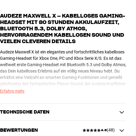
AUDEZE MAXWELL X – KABELLOSES GAMING-
HEADSET MIT 80 STUNDEN AKKULAUFZEIT,
BLUETOOTH 5.3, DOLBY ATMOS,
HERVORRAGENDEM KABELLOSEN SOUND UND
VIELEN CLEVEREN DETAILS
Audeze Maxwell X ist ein elegantes und fortschrittliches kabelloses
Gaming-Headset für Xbox One, PC und Xbox Serie X/S. Es ist das
weltweit erste Gaming-Headset mit Bluetooth 5.3 und Dolby Atmos,
das Dein kabelloses Erlebnis auf ein völlig neues Niveau hebt. Du
erhältst eine Vielzahl an smarten Gaming-Funktionen und genießt
gleichzeitig den fantastischen Planar-Sound, der Audeze-Kopfhörer
bei Gamern und Musikliebhabern weltweit berühmt gemacht hat.
Erfahre mehr
Mit einer extremen Akkulaufzeit von 80 Stunden oder mehr kannst
Du mehr als drei Tage lang ununterbrochen spielen, dabei bieten die
TECHNISCHE DATEN
weichen Memory Foam-Ohrpolster höchsten Komfort und
schirmen Dich effektiv von Umgebungsgeräuschen ab. Wenn Du
eine Pause vom Bildschirm machst, nutzt Du die Gelegenheit zum
BEWERTUNGEN
(
48
)
4.8
SOUND / KONNEKTIVITÄT
Aufladen. Eine Ladezeit von 20 Minuten reicht für einen ganzen Tag