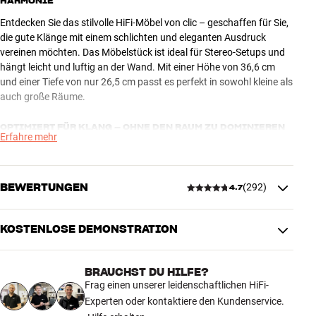
HARMONIE
Entdecken Sie das stilvolle HiFi-Möbel von clic – geschaffen für Sie,
die gute Klänge mit einem schlichten und eleganten Ausdruck
vereinen möchten. Das Möbelstück ist ideal für Stereo-Setups und
hängt leicht und luftig an der Wand. Mit einer Höhe von 36,6 cm
und einer Tiefe von nur 26,5 cm passt es perfekt in sowohl kleine als
auch große Räume.
OPTIMIERT FÜR KLANG – OHNE DEN RAUM ZU DOMINIEREN
Erfahre mehr
Das clic-Möbel wurde entwickelt, um mit Klanglösungen von unter
anderem Lyngdorf und Sonos zusammenzuspielen. Egal, ob Sie
Musik streamen oder Platten abspielen, es sorgt dafür, dass der
BEWERTUNGEN
(
292
)
4.7
Klang Platz hat – während die Technik diskret hinter den Stofftüren
verborgen bleibt. Die drei Sektionen ermöglichen es Ihnen, Ihre
Ausrüstung zu organisieren, ohne das Aussehen zu
KOSTENLOSE DEMONSTRATION
4.7
beeinträchtigen.
SCHAFFEN SIE EINE EINHEIT MIT TV UND MUSIK
BRAUCHST DU HILFE?
292 anzeigen
Frag einen unserer leidenschaftlichen HiFi-
Das minimalistische Design macht es einfach, das Möbelstück mit
Experten oder kontaktiere den Kundenservice.
Ihrem TV zu kombinieren und eine einheitliche Lösung für Filme und