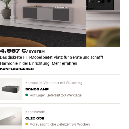
Zubehör
INSPIRATION
MARKEN
NEUHEITEN
4.667 €
/
SYSTEM
Das diskrete HiFi-Möbel bietet Platz für Geräte und schafft
ANGEBOTE
Harmonie in der Einrichtung.
Mehr erfahren
KONFIGURIEREN
Store Finden
Kompakter Verstärker mit Streaming
Kundendienst
SONOS AMP
Anmelden
Auf Lager. Lieferzeit 2-3 Werktage
Kundendienst
Bauen mit Klang
Kabelblende
CLIC 05B
Voraussichtliche Lieferzeit 3-8 Wochen