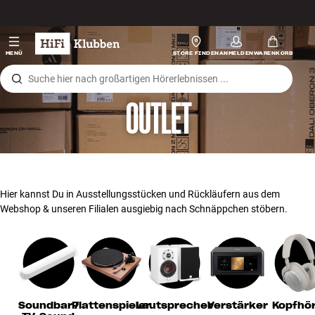
Zum Inhalt wechseln
Hi-Fi
MENÜ
STORE FINDEN
ANMELDEN
WARENKORB
Lautsprecher
OUTLET
Plattenspieler
Kopfhörer
Surround
Hier kannst Du in Ausstellungsstücken und Rückläufern aus dem
Webshop & unseren Filialen ausgiebig nach Schnäppchen stöbern.
TV
Systeme
Kabel
Soundbar /
Plattenspieler
Lautsprecher
Verstärker
Kopfhö