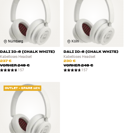
Nürnberg
Köln
DALI IO-6 (CHALK WHITE)
DALI IO-6 (CHALK WHITE)
Kabelloses Headset
Kabelloses Headset
237 €
230 €
VORHER
249 €
VORHER
249 €
157
157
OUTLET - SPARE 12%