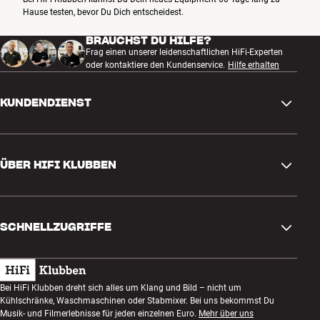
Hause testen, bevor Du Dich entscheidest.
BRAUCHST DU HILFE?
Frag einen unserer leidenschaftlichen HiFi-Experten
oder kontaktiere den Kundenservice.
Hilfe erhalten
KUNDENDIENST
Kontakt
ÜBER HIFI KLUBBEN
Fragen und Antworten
Rückgabe und Reklamation
Store finden
Bestellung widerrufen
SCHNELLZUGRIFFE
Über uns
Lieferung
Kundenklub
Geschenkkarte
AGB
Abend zum Zuhören
Bei HiFi Klubben dreht sich alles um Klang und Bild – nicht um
Bauen mit Klang
Kühlschränke, Waschmaschinen oder Stabmixer. Bei uns bekommst Du
Datenschutzerklärung
Wettbewerbe
Musik- und Filmerlebnisse für jeden einzelnen Euro.
Mehr über uns