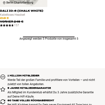
Berlin Charlottenburg
DALI IO-6 (CHALK WHITE)
Kabelloses Headset
218 €
VORHER
249 €
157
Angezeigt werden 5 Produkte von insgesamt 5
1 MILLION MITGLIEDER
Werde Teil der großen Familie und profitiere von Vorteilen – und nicht
zuletzt von tollen Angeboten.
5 JAHRE MITGLIEDERGARANTIE
Als Mitglied im Kundenklub erhältst Du 3 Jahre zusätzliche Garantie
auf Deine HiFi-Käufe.
60 TAGE VOLLES RÜCKGABERECHT
Bei HiFi Klubben kannst Du Dein neues Equipment 60 Tage lang zu