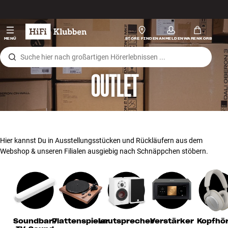
Zum Inhalt wechseln
Hi-Fi
MENÜ
STORE FINDEN
ANMELDEN
WARENKORB
Lautsprecher
OUTLET
Plattenspieler
Kopfhörer
Surround
Hier kannst Du in Ausstellungsstücken und Rückläufern aus dem
Webshop & unseren Filialen ausgiebig nach Schnäppchen stöbern.
TV
Systeme
Kabel
Soundbar /
Plattenspieler
Lautsprecher
Verstärker
Kopfhö