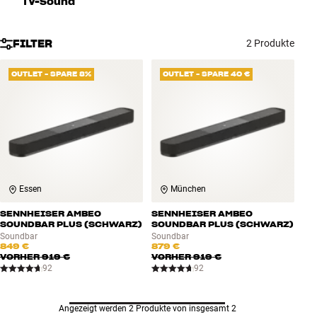
TV-Sound
Zubehör
FILTER
2 Produkte
INSPIRATION
OUTLET - SPARE 8%
OUTLET - SPARE 40 €
MARKEN
NEUHEITEN
ANGEBOTE
Essen
München
Store Finden
Kundendienst
SENNHEISER AMBEO
SENNHEISER AMBEO
Anmelden
SOUNDBAR PLUS (SCHWARZ)
SOUNDBAR PLUS (SCHWARZ)
Kundendienst
Soundbar
Soundbar
849 €
879 €
Bauen mit Klang
VORHER
919 €
VORHER
919 €
92
92
Angezeigt werden 2 Produkte von insgesamt 2