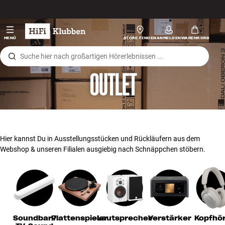
Zum Inhalt wechseln
Hi-Fi
MENÜ
STORE FINDEN
ANMELDEN
WARENKORB
Lautsprecher
OUTLET
Plattenspieler
Kopfhörer
Surround
Hier kannst Du in Ausstellungsstücken und Rückläufern aus dem
Webshop & unseren Filialen ausgiebig nach Schnäppchen stöbern.
TV
Systeme
Kabel
Soundbar /
Plattenspieler
Lautsprecher
Verstärker
Kopfhö