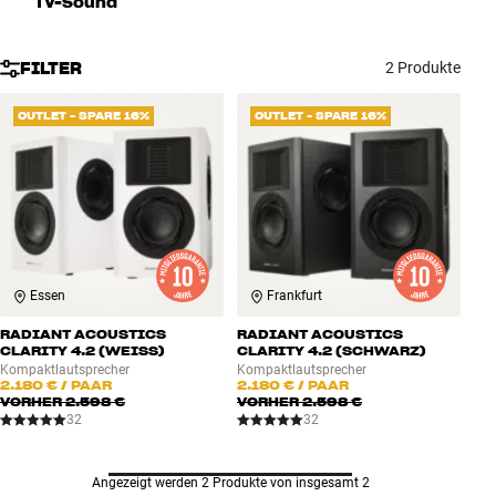
TV-Sound
Zubehör
FILTER
2 Produkte
INSPIRATION
OUTLET - SPARE 16%
OUTLET - SPARE 16%
MARKEN
NEUHEITEN
ANGEBOTE
Essen
Frankfurt
Store Finden
Kundendienst
RADIANT ACOUSTICS
RADIANT ACOUSTICS
Anmelden
CLARITY 4.2 (WEISS)
CLARITY 4.2 (SCHWARZ)
Kundendienst
Kompaktlautsprecher
Kompaktlautsprecher
2.180 €
/ PAAR
2.180 €
/ PAAR
Bauen mit Klang
VORHER
2.598 €
VORHER
2.598 €
32
32
Angezeigt werden 2 Produkte von insgesamt 2