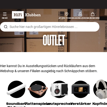
Zum Inhalt wechseln
Hi-Fi
MENÜ
STORE FINDEN
ANMELDEN
WARENKORB
Lautsprecher
OUTLET
Plattenspieler
Kopfhörer
Surround
Hier kannst Du in Ausstellungsstücken und Rückläufern aus dem
Webshop & unseren Filialen ausgiebig nach Schnäppchen stöbern.
TV
Systeme
Kabel
Soundbar /
Plattenspieler
Lautsprecher
Verstärker
Kopfhö