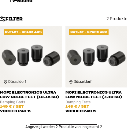
TV-Sound
Zubehör
FILTER
2 Produkte
INSPIRATION
OUTLET - SPARE 40%
OUTLET - SPARE 40%
MARKEN
NEUHEITEN
ANGEBOTE
Düsseldorf
Düsseldorf
Store Finden
Kundendienst
MOFI ELECTRONICS ULTRA
MOFI ELECTRONICS ULTRA
Anmelden
LOW NOISE FEET (10-15 KG)
LOW NOISE FEET (7-10 KG)
Kundendienst
Damping Feets
Damping Feets
149 €
/ SET
149 €
/ SET
Bauen mit Klang
VORHER
249 €
VORHER
249 €
Angezeigt werden 2 Produkte von insgesamt 2