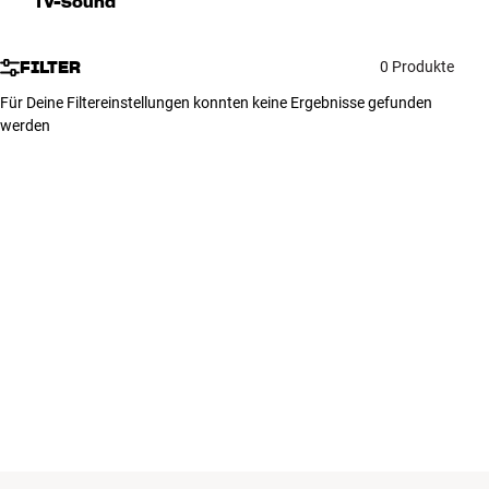
TV-Sound
Zubehör
FILTER
0 Produkte
INSPIRATION
Für Deine Filtereinstellungen konnten keine Ergebnisse gefunden
werden
MARKEN
NEUHEITEN
ANGEBOTE
Store Finden
Kundendienst
Anmelden
Kundendienst
Bauen mit Klang