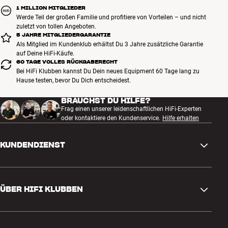
1 MILLION MITGLIEDER
Werde Teil der großen Familie und profitiere von Vorteilen – und nicht
zuletzt von tollen Angeboten.
5 JAHRE MITGLIEDERGARANTIE
Als Mitglied im Kundenklub erhältst Du 3 Jahre zusätzliche Garantie
auf Deine HiFi-Käufe.
60 TAGE VOLLES RÜCKGABERECHT
Bei HiFi Klubben kannst Du Dein neues Equipment 60 Tage lang zu
Hause testen, bevor Du Dich entscheidest.
BRAUCHST DU HILFE?
Frag einen unserer leidenschaftlichen HiFi-Experten
oder kontaktiere den Kundenservice.
Hilfe erhalten
KUNDENDIENST
Kontakt
ÜBER HIFI KLUBBEN
Fragen und Antworten
Rückgabe und Reklamation
Store finden