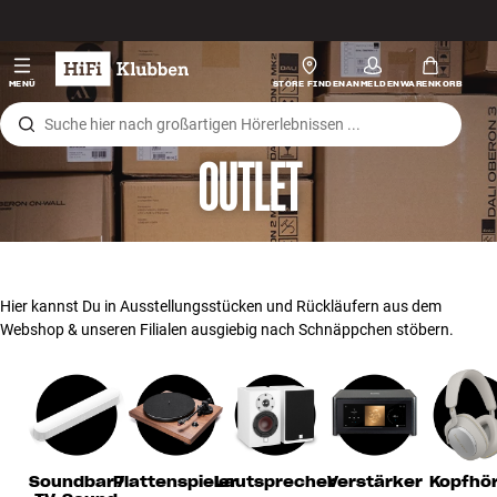
Zum Inhalt wechseln
Hi-Fi
MENÜ
STORE FINDEN
ANMELDEN
WARENKORB
Lautsprecher
OUTLET
Plattenspieler
Kopfhörer
Surround
Hier kannst Du in Ausstellungsstücken und Rückläufern aus dem
Webshop & unseren Filialen ausgiebig nach Schnäppchen stöbern.
TV
Systeme
Kabel
Soundbar /
Plattenspieler
Lautsprecher
Verstärker
Kopfhö